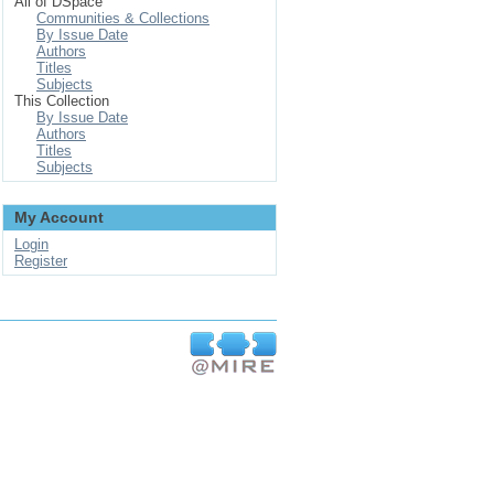
All of DSpace
Communities & Collections
By Issue Date
Authors
Titles
Subjects
This Collection
By Issue Date
Authors
Titles
Subjects
My Account
Login
Register