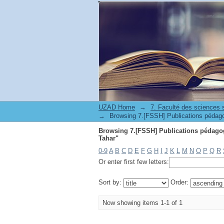
UZAD Home
→
→
Browsing 7.[FSSH] Publications pédagogiques - المطبوعات البيداغوجية by Author "Dr. 
Tahar"
0-9
A
B
C
D
E
F
G
H
I
J
K
L
M
N
O
P
Q
R
Or enter first few letters:
Sort by:
Order:
Now showing items 1-1 of 1