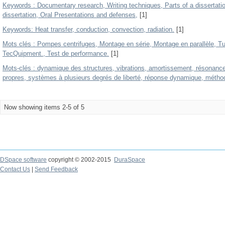
Keywords : Documentary research, Writing techniques, Parts of a dissertati
dissertation, Oral Presentations and defenses,
[1]
Keywords: Heat transfer, conduction, convection, radiation.
[1]
Mots clés : Pompes centrifuges, Montage en série, Montage en parallèle, T
TecQuipment., Test de performance.
[1]
Mots-clés : dynamique des structures, vibrations, amortissement, résonanc
propres, systèmes à plusieurs degrés de liberté, réponse dynamique, métho
Now showing items 2-5 of 5
DSpace software
copyright © 2002-2015
DuraSpace
Contact Us
|
Send Feedback