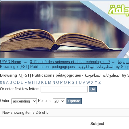
Browsing 7.[FST] Publications p
UZAD Home
→
→
3. Faculté des science
Browsing 7.[FST] Publications pédagogiques - ت البيداغوجية
Browsing 7.[FST] Publications p
0-9
A
B
C
D
E
F
G
H
I
J
K
L
M
N
O
P
Q
R
S
T
U
V
W
X
Y
Z
Or enter first few letters:
Order:
Results:
Now showing items 2-5 of 5
Subject