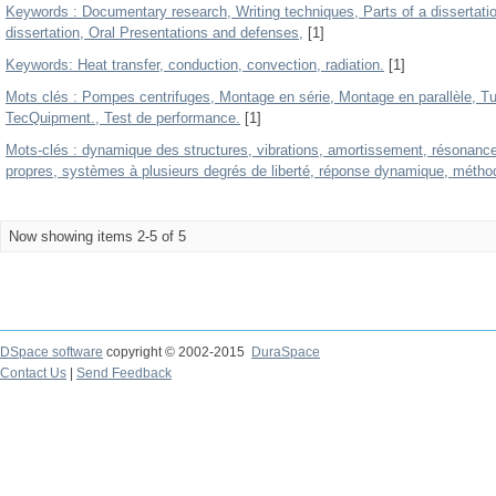
Keywords : Documentary research, Writing techniques, Parts of a dissertati
dissertation, Oral Presentations and defenses,
[1]
Keywords: Heat transfer, conduction, convection, radiation.
[1]
Mots clés : Pompes centrifuges, Montage en série, Montage en parallèle, T
TecQuipment., Test de performance.
[1]
Mots-clés : dynamique des structures, vibrations, amortissement, résonanc
propres, systèmes à plusieurs degrés de liberté, réponse dynamique, métho
Now showing items 2-5 of 5
DSpace software
copyright © 2002-2015
DuraSpace
Contact Us
|
Send Feedback