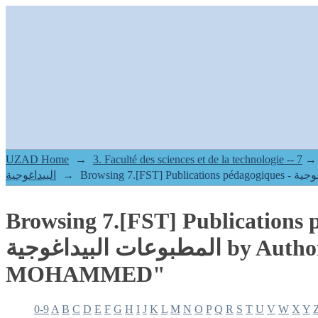
Browsing 7.[FST] Publications pédagogiques - 
by Author "OMRANE, MOH
UZAD Home
→
7.[FST] Publications pédagogiques - المطبوعات
→
البيداغوجية
→
Browsing 7.[FST] Publications 
المطبوعات البيداغوجية by Author "OMRANE,
MOHAMMED"
0-9
A
B
C
D
E
F
G
H
I
J
K
L
M
N
O
P
Q
R
S
T
U
V
W
X
Y