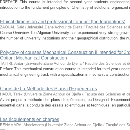
PREFACE This course is intended for second year students engineering 
introduction to the fundament principles of Chemistry of solutions, organized 
Ethical dimension and professional conduct (the foundations)
ZAOUAI, Said
(
Université Ziane Achour de Djelfa / Faculté des Sciences et 
Course Overview The Algerian University has experienced very strong growth 
the number of university institutions and their geographical distribution, the n
Polycopy of courses Mechanical Construction II Intended for 3
Option: Mechanical Construction
TAHIRI, Antar
(
Université Ziane Achour de Djelfa / Faculté des Sciences et d
Preface This mechanical construction course is intended for third-year und
mechanical engineering track with a specialization in mechanical construction.
Cours de La Méthode des Plans d’Expériences
HADJI, Tarek
(
Université Ziane Achour de Djelfa / Faculté des Sciences et d
Avant-propos a méthode des plans d’expériences, ou Design of Experiments 
essentiel dans la conduite des essais scientifiques et techniques, en particuli
Les écoulements en charges
BENAMARA, Abdelwaheb
(
Université Ziane Achour de Djelfa / Faculté des S