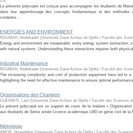
23
)
La présente polycopie est conçue pour accompagner les étudiants de Master
dans leur apprentissage des concepts fondamentaux et des méthodes 
conduites ...
ENERGIES AND ENVIRONMENT
ROUIBAH, Abdelkader
(
Université Ziane Achour de Djelfa / Faculté des Scie
Energy and environment are inseparable: every energy system (extraction, co
with natural systems. Understanding these interactions requires both physical
Industrial Maintenance
ROUIBAH, Abdelkader
(
Université Ziane Achour de Djelfa / Faculté des Scie
The increasing complexity and cost of production equipment have led to a sig
highlighting the need for effective maintenance to ensure optimal performance 
Organisations des Chantiers
GUERMITI, Laid
(
Université Ziane Achour de Djelfa / Faculté des Sciences e
Le présent polycopié est un support de cours de la matière « Organisation
aux étudiants de 3ième année Licence académique LMD en génie civil de la fil
Métrologie
AMOR, Noureddine
(
Université Ziane Achour de Djelfa / Faculté des Sciences