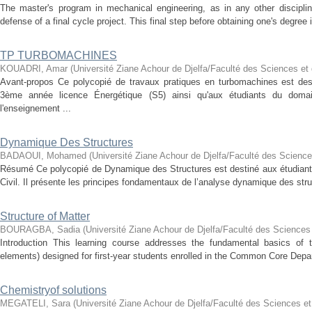
The master's program in mechanical engineering, as in any other disciplin
defense of a final cycle project. This final step before obtaining one's degree i
TP TURBOMACHINES
KOUADRI, Amar
(
Université Ziane Achour de Djelfa/Faculté des Sciences et 
Avant-propos Ce polycopié de travaux pratiques en turbomachines est des
3ème année licence Énergétique (S5) ainsi qu'aux étudiants du dom
l'enseignement ...
Dynamique Des Structures
BADAOUI, Mohamed
(
Université Ziane Achour de Djelfa/Faculté des Science
Résumé Ce polycopié de Dynamique des Structures est destiné aux étudiant
Civil. Il présente les principes fondamentaux de l’analyse dynamique des str
Structure of Matter
BOURAGBA, Sadia
(
Université Ziane Achour de Djelfa/Faculté des Sciences 
Introduction This learning course addresses the fundamental basics of t
elements) designed for first-year students enrolled in the Common Core Depart
Chemistryof solutions
MEGATELI, Sara
(
Université Ziane Achour de Djelfa/Faculté des Sciences et