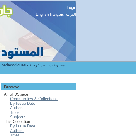
Login
English
français
العربية
7.[FSNV] Publications pédagogiques - المطبوعات البيداغوجية
→
Browse
All of DSpace
Communities & Collections
By Issue Date
Authors
Titles
Subjects
This Collection
By Issue Date
Authors
Titles