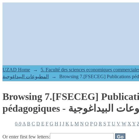
Browsing 7.[FSECEG] Publications pé
البيداغوجية by Author
UZAD Home
→
5. Faculté des sciences economiques commerciales 
المطبوعات البيداغوجية
→
Browsing 7.[FSECEG] Publicat
0-9
A
B
C
D
E
F
G
H
I
J
K
L
M
N
O
P
Q
R
S
T
U
V
W
X
Y
Or enter first few letters: