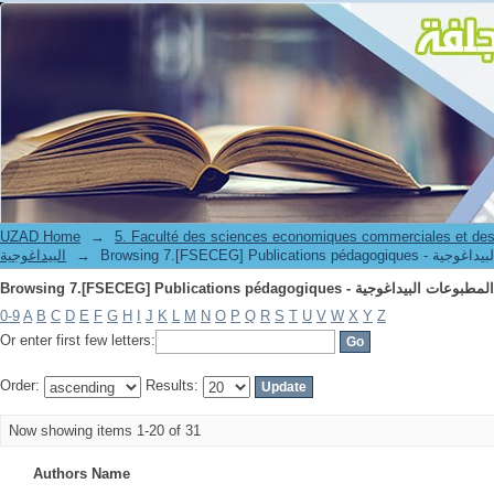
UZAD Home
→
5. Faculté des sciences economiques commerciales et des
البيداغوجية
→
0-9
A
B
C
D
E
F
G
H
I
J
K
L
M
N
O
P
Q
R
S
T
U
V
W
X
Y
Z
Or enter first few letters:
Order:
Results:
Now showing items 1-20 of 31
Authors Name