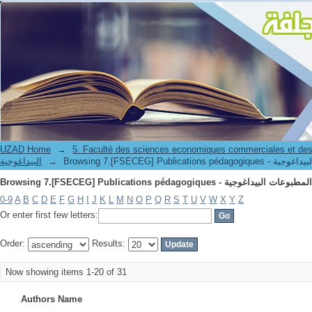
UZAD Home
→
5. Faculté des sciences economiques commerciales et des
البيداغوجية
→
0-9
A
B
C
D
E
F
G
H
I
J
K
L
M
N
O
P
Q
R
S
T
U
V
W
X
Y
Z
Or enter first few letters:
Order:
Results:
Now showing items 1-20 of 31
Authors Name