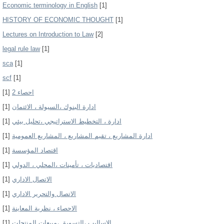
Economic terminology in English
[1]
HISTORY OF ECONOMIC THOUGHT
[1]
Lectures on Introduction to Law
[2]
legal rule law
[1]
sca
[1]
scf
[1]
[1]
احصاء 2
[1]
ادارة البنوك ،السيولة ، الائتمان
[1]
ادارة ، التخطيط الاستراتيجي ،تحليل بيئي
[1]
ادارة المشاريع ، تقيم المشاريع ، المشاريع العمومية
[1]
اقتصاد المؤسسة
[1]
اقتصاديات ، تأمينات ،المحلي ، الدولي
[1]
الاتصال الاداري
[1]
الاتصال والتحرير الاداري
[1]
الاحصاء ، نظرية المعاينة
[1]
الاساليب ،التسويق ،مبيعات المنتجلت