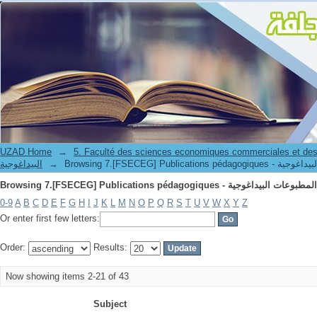
UZAD Home
→
5. Faculté des sciences economiques commerciales et des
البيداغوجية
→
0-9
A
B
C
D
E
F
G
H
I
J
K
L
M
N
O
P
Q
R
S
T
U
V
W
X
Y
Z
Or enter first few letters:
Order:
Results:
Now showing items 2-21 of 43
Subject