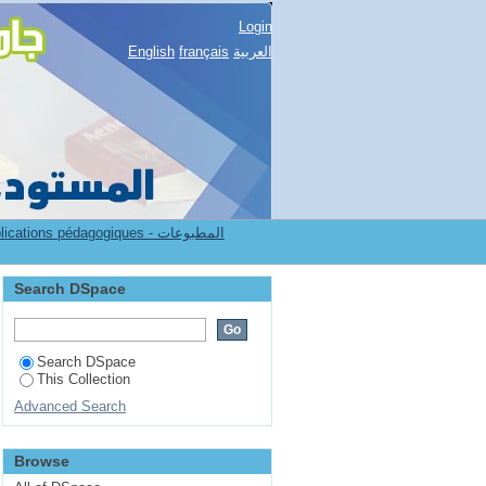
Login
English
français
العربية
ions pédagogiques - المطبوعات
Search DSpace
Search DSpace
This Collection
Advanced Search
Browse