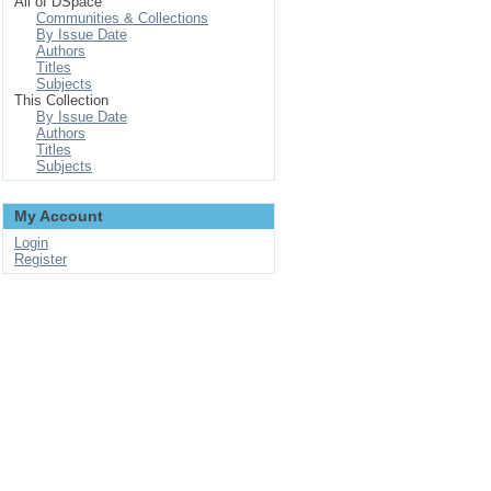
All of DSpace
Communities & Collections
By Issue Date
Authors
Titles
Subjects
This Collection
By Issue Date
Authors
Titles
Subjects
My Account
Login
Register