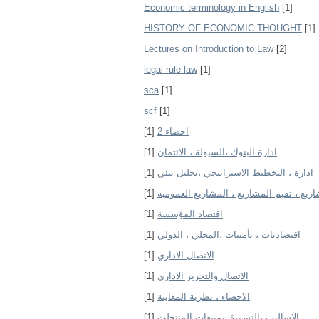
Economic terminology in English
[1]
HISTORY OF ECONOMIC THOUGHT
[1]
Lectures on Introduction to Law
[2]
legal rule law
[1]
sca
[1]
scf
[1]
[1]
احصاء 2
[1]
ادارة البنوك ،السيولة ، الائتمان
[1]
ادارة ، التخطيط الاستراتيجي ،تحليل بيئي
[1]
اريع ، تقيم المشاريع ، المشاريع العمومية
[1]
اقتصاد المؤسسة
[1]
اقتصاديات ، تأمينات ،المحلي ، الدولي
[1]
الاتصال الاداري
[1]
الاتصال والتحرير الاداري
[1]
الاحصاء ، نظرية المعاينة
[1]
الاساليب ،التسويق ،مبيعات المنتجلت