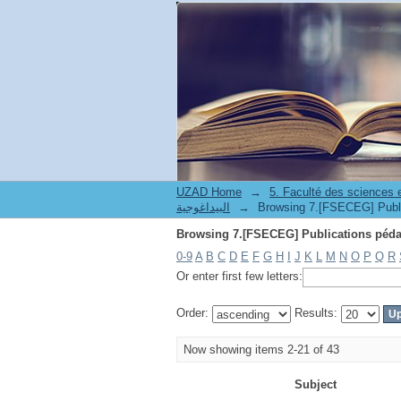
UZAD Home
→
5. Faculté des sciences
البيداغوجية
→
0-9
A
B
C
D
E
F
G
H
I
J
K
L
M
N
O
P
Q
R
Or enter first few letters:
Order:
Results:
Now showing items 2-21 of 43
Subject