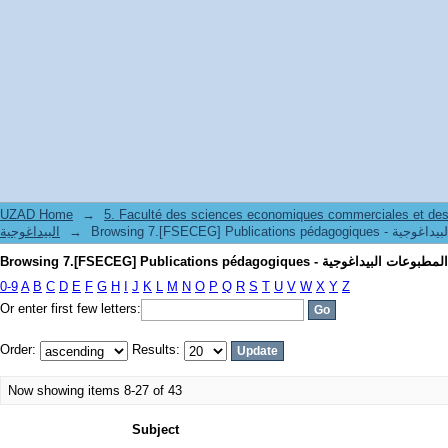
UZAD Home
→
5. Faculté des sciences economiques commerciales et des
البيداغوجية
→
0-9
A
B
C
D
E
F
G
H
I
J
K
L
M
N
O
P
Q
R
S
T
U
V
W
X
Y
Z
Or enter first few letters:
Order:
Results:
Now showing items 8-27 of 43
Subject