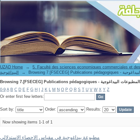
UZAD Home
→
5. Faculté des sciences economiques commerciales et des
البيداغوجية
→
0-9
A
B
C
D
E
F
G
H
I
J
K
L
M
N
O
P
Q
R
S
T
U
V
W
X
Y
Z
Or enter first few letters:
Sort by:
Order:
Results:
Now showing items 1-1 of 1
مطبوعة بيداغوجية في مقياس الاحصاء الاستدلالي