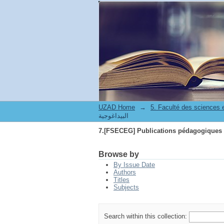
UZAD Home
→
5. Faculté des sciences
البيداغوجية
Browse by
By Issue Date
Authors
Titles
Subjects
Search within this collection: