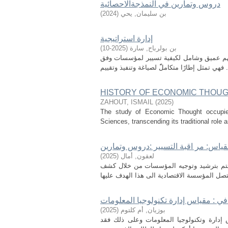
دروس وتمارين في النمذجةالاحصائية
بن سليمان, يحي
(
2024
)
إدارة استراتيجية
بن بولرباح, سارة
(
2025-10
)
ة بفهم عميق وشامل لكيفية تسيير لمؤسسات وفق
HISTORY OF ECONOMIC THOU
ZAHOUT, ISMAIL
(
2025
)
The study of Economic Thought occupies 
Sciences, transcending its traditional role a
اس: مر اقبة التسيير :دروس وتمارين
لعقون, أمال
(
2025
)
يهتم بترشيد وتوجيه المؤسسات من خلال كشف
 : مقياس إدارة تكنولوجيا المعلومات
بوزيان, أم كلتوم
(
2025
)
 إدارة وتكنولوجيا المعلومات وعلى ذلك فقد