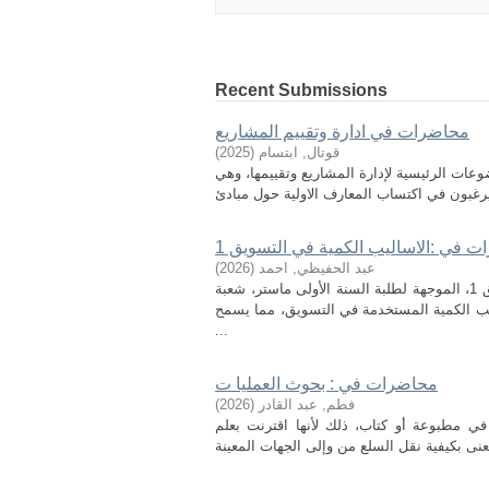
Recent Submissions
محاضرات في ادارة وتقييم المشاريع
قوتال, ابتسام
(
2025
)
عات الرئيسية لإدارة المشاريع وتقييمها، وهي
 في :الاساليب الكمية في التسويق 1
عبد الحفيظي, احمد
(
2026
)
هذه المطبوعة هي مجموعة محاضرات خاصة بمقياس الاساليب الكمية التسويق 1، الموجهة لطلبة السنة الأولى ماستر، شعبة
يب الكمية المستخدمة في التسويق، مما يسمح
...
محاضرات في : بحوث العمليا ت
فطم, عبد القادر
(
2026
)
ي مطبوعة أو كتاب، ذلك لأنها اقترنت بعلم