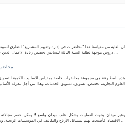
ان الغاية من مقياسنا هذا "محاضرات في إدارة وتقييم المشاريع" التطرق للموضو
دروس موجهة لطلبة السنة الثالثة ليسانس تخصص ريادة الاعمال الذين يرغبون في اكتساب المعارف الاولية حول مبادئ ...
محاضرات
العلوم التجارية، تخصص: تسويق، تسويق الخدمات، وهذا من أجل معرفة الأسال
يعتبر ميدان بحوث العمليات بشكل عام، ميدان واسع لا يمكن حصر مجالاته ف
الاقتصاد، فأصبحت تهتم بمسائل الأرباح والتكاليف في المؤسسات الربحية، وتعنى بكيفية نقل السلع من وإلى الجهات المعينة ...