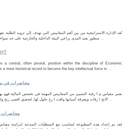
تُعد الإدارة الاستراتيجية من بين أهم المقاييس التي تهدف إلى تزويد الطلب
منظور بعيد المدى يراعي البيئة الداخلية والخارجية على حد سواء. فهي تمثل إطارًا متكاملًً لصياغة وتنفيذ وتقييم ...
GHT
a central, often pivotal, position within the discipline of Economic
s a mere historical record to become the key intellectual force in ...
محاضرات في مقي
يعتبر مقياس م ا رقبة التسيير من المقاييس المهمة في تخصص المالية فهو 
الانح ا رفات ومعرفة أسبابها واقت ا رح حلول لها، لتحقيق اقصى ربح ولتصل المؤسسة الاقتصادية الى هذا الهدف عليها ...
محاضرات في
لقد تم إعداد هذه المطبوعة لتتناسب مع المتطلبات المبدئية لدراسة مقياس