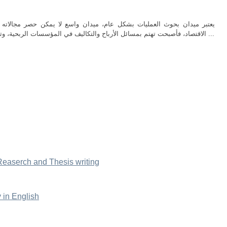
يعتبر ميدان بحوث العمليات بشكل عام، ميدان واسع لا يمكن حصر مجالاته ف
الاقتصاد، فأصبحت تهتم بمسائل الأرباح والتكاليف في المؤسسات الربحية، وتعنى بكيفية نقل السلع من وإلى الجهات المعينة ...
 Reaserch and Thesis writing
 in English