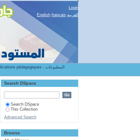
Login
العربية
français
English
7.[ Publications pédagogiques
Search DSpace
Search DSpace
This Collection
Advanced Search
Browse