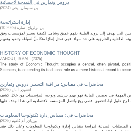
دروس وتمارين في النمذجةالاحصائية
بن سليمان, يحي
(
2024
)
إدارة استراتيجية
بن بولرباح, سارة
(
2025-10
)
مقاييس التي تهدف إلى تزويد الطلبة بفهم عميق وشامل لكيفية تسيير لمؤسسات وفق
HISTORY OF ECONOMIC THOUGHT
ZAHOUT, ISMAIL
(
2025
)
The study of Economic Thought occupies a central, often pivotal, positi
Sciences, transcending its traditional role as a mere historical record to becom
محاضرات في مقياس: مر اقبة التسيير :دروس وتمارين
لعقون, أمال
(
2025
)
اييس المهمة في تخصص المالية فهو يهتم بترشيد وتوجيه المؤسسات من خلال كشف
محاضرات في : مقياس إدارة تكنولوجيا المعلومات
بوزيان, أم كلتوم
(
2025
)
المتطلبات المبدئية لدراسة مقياس إدارة وتكنولوجيا المعلومات وعلى ذلك فقد