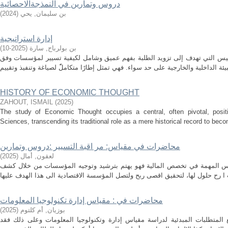
دروس وتمارين في النمذجةالاحصائية
بن سليمان, يحي
(
2024
)
إدارة استراتيجية
بن بولرباح, سارة
(
2025-10
)
مقاييس التي تهدف إلى تزويد الطلبة بفهم عميق وشامل لكيفية تسيير لمؤسسات وفق
HISTORY OF ECONOMIC THOUGHT
ZAHOUT, ISMAIL
(
2025
)
The study of Economic Thought occupies a central, often pivotal, positi
Sciences, transcending its traditional role as a mere historical record to becom
محاضرات في مقياس: مر اقبة التسيير :دروس وتمارين
لعقون, أمال
(
2025
)
اييس المهمة في تخصص المالية فهو يهتم بترشيد وتوجيه المؤسسات من خلال كشف
محاضرات في : مقياس إدارة تكنولوجيا المعلومات
بوزيان, أم كلتوم
(
2025
)
المتطلبات المبدئية لدراسة مقياس إدارة وتكنولوجيا المعلومات وعلى ذلك فقد