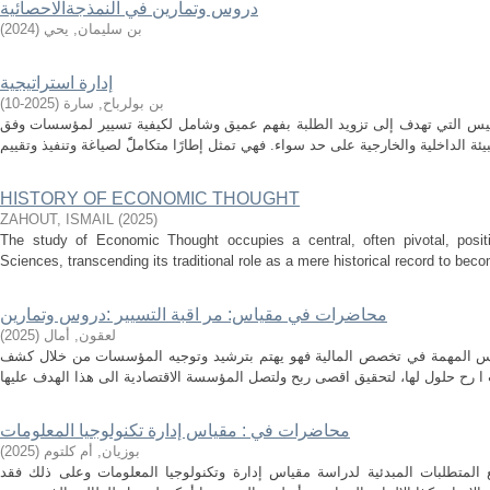
دروس وتمارين في النمذجةالاحصائية
بن سليمان, يحي
(
2024
)
إدارة استراتيجية
بن بولرباح, سارة
(
2025-10
)
مقاييس التي تهدف إلى تزويد الطلبة بفهم عميق وشامل لكيفية تسيير لمؤسسات وفق
HISTORY OF ECONOMIC THOUGHT
ZAHOUT, ISMAIL
(
2025
)
The study of Economic Thought occupies a central, often pivotal, positi
Sciences, transcending its traditional role as a mere historical record to becom
محاضرات في مقياس: مر اقبة التسيير :دروس وتمارين
لعقون, أمال
(
2025
)
اييس المهمة في تخصص المالية فهو يهتم بترشيد وتوجيه المؤسسات من خلال كشف
محاضرات في : مقياس إدارة تكنولوجيا المعلومات
بوزيان, أم كلتوم
(
2025
)
المتطلبات المبدئية لدراسة مقياس إدارة وتكنولوجيا المعلومات وعلى ذلك فقد