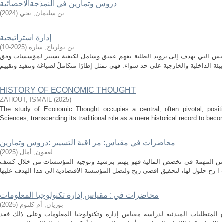
دروس وتمارين في النمذجةالاحصائية
بن سليمان, يحي
(
2024
)
إدارة استراتيجية
بن بولرباح, سارة
(
2025-10
)
مقاييس التي تهدف إلى تزويد الطلبة بفهم عميق وشامل لكيفية تسيير لمؤسسات وفق
HISTORY OF ECONOMIC THOUGHT
ZAHOUT, ISMAIL
(
2025
)
The study of Economic Thought occupies a central, often pivotal, positi
Sciences, transcending its traditional role as a mere historical record to becom
محاضرات في مقياس: مر اقبة التسيير :دروس وتمارين
لعقون, أمال
(
2025
)
اييس المهمة في تخصص المالية فهو يهتم بترشيد وتوجيه المؤسسات من خلال كشف
محاضرات في : مقياس إدارة تكنولوجيا المعلومات
بوزيان, أم كلتوم
(
2025
)
المتطلبات المبدئية لدراسة مقياس إدارة وتكنولوجيا المعلومات وعلى ذلك فقد