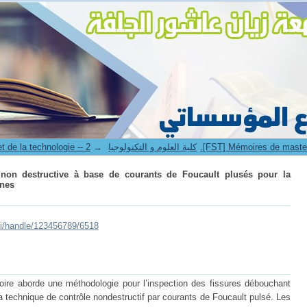
destructive à base de courants de Foucault plusés pour la détection de
→
3. Faculté des sciences et de la technologie -- كلية العلوم و التكنولوجيا
non destructive à base de courants de Foucault plusés pour la
ines
lui/handle/123456789/6518
re aborde une méthodologie pour l’inspection des fissures débouchant
la technique de contrôle nondestructif par courants de Foucault pulsé. Les