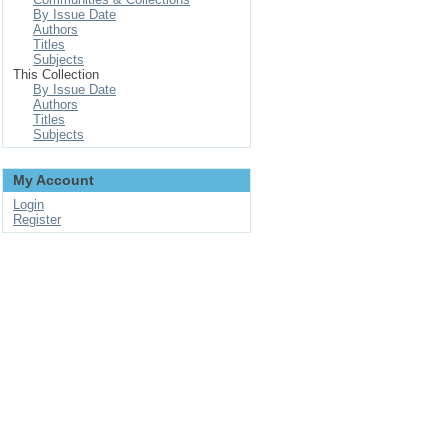
By Issue Date
Authors
Titles
Subjects
This Collection
By Issue Date
Authors
Titles
Subjects
My Account
Login
Register