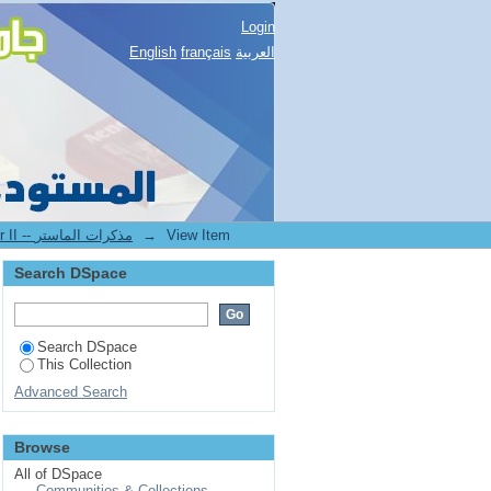
 la corrosion dans les pipelines
Login
English
français
العربية
2.[FST] Mémoires de master II -- مذكرات الماستر
→
View Item
Search DSpace
Search DSpace
This Collection
Advanced Search
Browse
All of DSpace
Communities & Collections