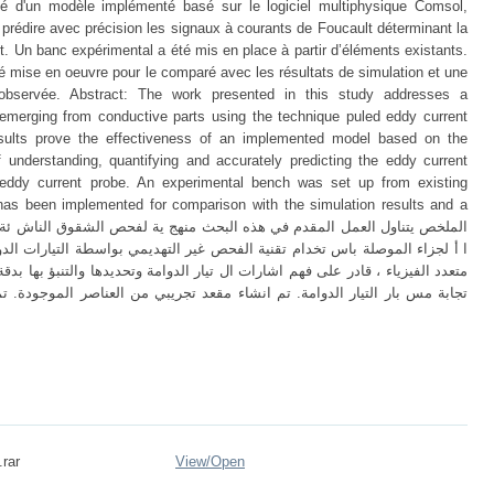
cité d'un modèle implémenté basé sur le logiciel multiphysique Comsol,
 prédire avec précision les signaux à courants de Foucault déterminant la
. Un banc expérimental a été mis en place à partir d’éléments existants.
é mise en oeuvre pour le comparé avec les résultats de simulation et une
observée. Abstract: The work presented in this study addresses a
 emerging from conductive parts using the technique puled eddy current
results prove the effectiveness of an implemented model based on the
 understanding, quantifying and accurately predicting the eddy current
 eddy current probe. An experimental bench was set up from existing
 has been implemented for comparison with the simulation results and a
ا أ لجزاء الموصلة باس تخدام تقنية الفحص غير التهديمي بواسطة التيارات الدوام
تجابة مس بار التيار الدوامة. تم انشاء مقعد تجريبي من العناصر الموجودة. تم
.rar
View/
Open