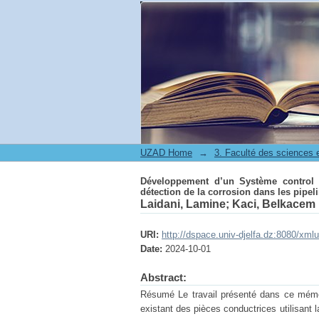
Développement d’un Système control non 
UZAD Home
→
Développement d’un Système control 
détection de la corrosion dans les pipel
Laidani, Lamine
;
Kaci, Belkacem
URI:
http://dspace.univ-djelfa.dz:8080/xm
Date:
2024-10-01
Abstract:
Résumé Le travail présenté dans ce mémoi
existant des pièces conductrices utilisant 