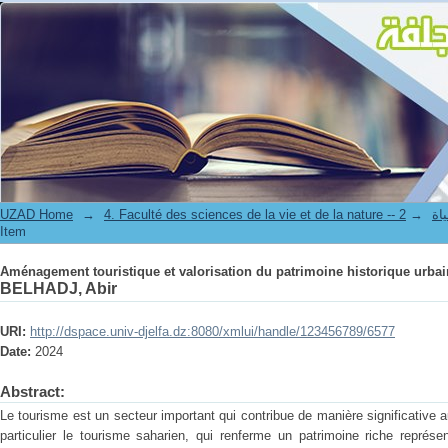
Aménagement touristique et valorisation du patrimoine historique urbai
UZAD Home
→
→
4. Facul
Item
Aménagement touristique et valorisation du patrimoine historique urbai
BELHADJ, Abir
URI:
http://dspace.univ-djelfa.dz:8080/xmlui/handle/123456789/6577
Date:
2024
Abstract:
Le tourisme est un secteur important qui contribue de manière significativ
particulier le tourisme saharien, qui renferme un patrimoine riche repré