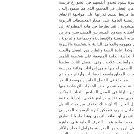
يرة سنويا ليجدوا أنفسهم في الشوارع فريسة
ندماج الفعلي في المجتمع الذي هم ينتمون إليه
ها مرتبط بمدى قدراتها على مواجهة الإخفاق
ئيسية العاملة على إهـدار المخططات التربوية
لمنشودة . لقد تطرقنا في هاته المطبوعة إلى
أشكاله وملامح المتسربين المتمدرسين وعرض
اته النفسية والإقتصاديةوالإجتماعية والتربوية
 مفهومه والعوامل الذاتية والشخصية والأسرية
 وكذا إعادة السنة والطرد من الفصل والتعب
 الخاصة الذاتية المتوقفة على شخصية التلميذ
معه وأساليب علاجه . وفي الفصل الثالث سلطنا
 للتصدي له منها ماهي إجراءات وقائية مدرسية
ات المجاورهله،مع إحصائيات وأرقام حوله ثم
ته . بينما جاء في الفصل الخامس موضوع التأخر
لبية له مع تقديم بعض الخدمات الإرشادية منها
أخير تناولنا في الفصل السادس الغياب المتكرر
خرى ،مع تقديم برنامج علاجي بإجراءات فنية
 العام ، إلا أن هناك إختلاف من حيث التناول
لتداخل بينهم، فممكن كثرة الرسوب المدرسي
وي أو الفاقد التربوي، وهذا ماجعلنا نتطرق
ذه المادة هو: - التعرف الطلبة على ظاهرة
مل الهروب من المدرسة وعوامل الخطر والأثار
 الهدر التربوي والرسوب المدرسي، والتأخر