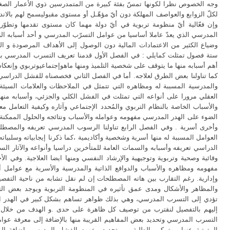
وجه الخصوص نظرا لكونها تمسّ بفئة كبيرة من المتمدرسين ذوي الأعمار الصغ
لكلّ الزوابع والعواصف المهلكة دون أيّ مؤهّـل أو مستوى مقبوليسمح لهم بالا .
وإن فعّالية أيّ منظومة تربوية في أيّ دولة مهما كان مستوى تقدمها وتطوّر
المدرسي الذي يعدّ عاملا أساسيا من عوامل التسرّب المدرسي و أحد أسبابه الر
وضياع الكثير من الاعتمادات المالية دون الوصول إلى الأهداف المرصودة و ا
ستة فصول تمثلت كمايلي : في الفصل الأول قدمنا تعريف التسرب المدرسي ب
أهم أسبابه منها ما يتوقف على شخصية التلميذ ومنها ماهوإجتماعيوتربوي وإنعكاس ،
كما تناولنا بعض الطرق لعلاجه. أما في الفصل الثاني فخصصناه للفشل الدراسي
والمدرسية المسببة له ومظاهره التي تتمثل في الملاحظات والعلامات السيئة
العقلي مرورا على أنواعه التي تمثلت في الفشل الكلي والجزئي، وأسبابه منها
والأسباب الخاصة بالنظام التربوي والمُحدد الإجتماعي وآثاره وكيفية التعامل 
الضوء على الهدر المدرسي مفهومه وعوامله والأسباب ونتائجه والحلول الممكنة
وأخرى أسرية . وفي الفصل الرابع تناولنا الرسوب المدرسي تعريفه والمصطلح
العوامل المسببة له منها أسرية وشخصية وأكاديمية ،كما ذكرنا إيجابياته وسلبيا
الدراسي تعريفه وأسبابه والسمات العامة للمتأخرين دراسيا وأنواعه والآثار الس
وقائية وصحية وتربوية وتوجيهية والإرشاد النفسي ومنها ايضا العلاجية. وفي ال
مفهومه ومظاهره والأسباب والدوافع الذاتية والمدرسية والأسرية مع عوامل أ
وإدارية. رغم التقارب بين هاته المصطلحات إن لم نقل تشابه من ناحية التفصيل
والمظاهر والأشكال ومدى عمق تأثيره في المنظومة التربوية ويوجد بعض ا
تؤدي إلى التسرب المدرسي، وهي بذلك ظواهر تساهم بشكل كبير في الهدر الترب
إليهم بالتفصيل لنقترب من توصيف كل ظاهرة على حدى .و الهدف من خلال ه
التسرب المدرسي وتحديد بعض المفاهيم القريبة منها بالإضافة إلى معرفة عوا
المترتبة عنها. - تمكين الطلبة من تحديد مفهوم الفشل المدرسي إضافة إلى