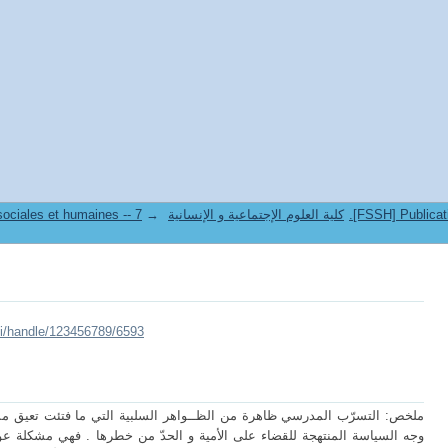
→
7. Faculté des sciences sociales et humaines -- كلية العلوم الإجتماعية و الإنسانية
lui/handle/123456789/6593
ملخص: التسرّب المدرسي ظاهرة من الظــواهر السلبية التي ما فتئت تعيق مسا
وجه السياسة المنتهجة للقضاء على الأمية و الحدّ من خطرها . فهي مشكلة عو