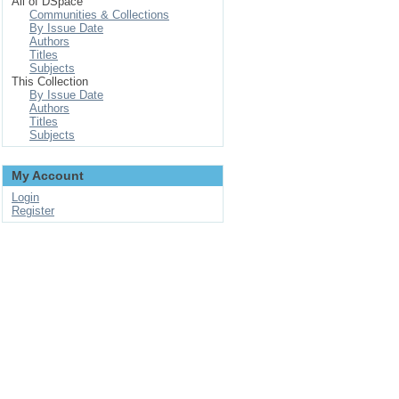
All of DSpace
Communities & Collections
By Issue Date
Authors
Titles
Subjects
This Collection
By Issue Date
Authors
Titles
Subjects
My Account
Login
Register