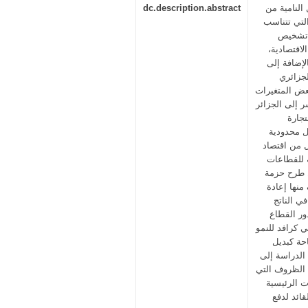
 النامية من
dc.description.abstract
التي تتناسب
ة تشخيص
لاقتصادية،
لإضافة إلى
لجزائري
ة 2014، وآثارها على بعض المتغيرات
ر إلى الجزائر
تجارة
ل محدودية
ل من اقتصاد
 للقطاعات
ل طرح حزمة
منها إعادة
ي الناتج
ور القطاع
ي كرافد للنمو
حة كبديل
تراتيجية التنويع الاقتصادي
ع الظروف التي
ت الرئيسية
قائد لدفع