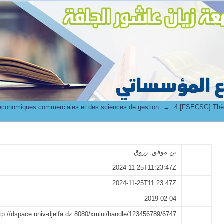
استراتيجية التنويع الاقتصاد 
 economiques commerciales et des sciences de gestion
→
4.[FSECSG] Thès
بن موفق, زروق
2024-11-25T11:23:47Z
2024-11-25T11:23:47Z
2019-02-04
tp://dspace.univ-djelfa.dz:8080/xmlui/handle/123456789/6747