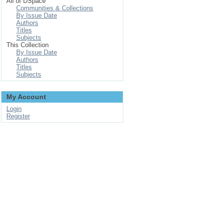
All of DSpace
Communities & Collections
By Issue Date
Authors
Titles
Subjects
This Collection
By Issue Date
Authors
Titles
Subjects
My Account
Login
Register