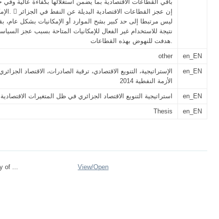
باقي القطاعات الاقتصادية بما يضمن استغلالها بكفاءة عالية وفي ح
الإمكانيات المتا
ليس مرتبطا إلى حد كبير بشح الموارد أو الإمكانيات بشكل عام، بق
نتيجة للاستخدام غير الفعال للإمكانيات المتاحة بسبب عجز السياس
هدفت للنهوض بهذه القطاعات.
other
en_EN
en_EN
الأزمة النفطية 2014
en_EN
استراتيجية التنويع الاقتصاد الجزائري في ظل المتغيرات الاقتصادية
Thesis
en_EN
 of ...
View/
Open