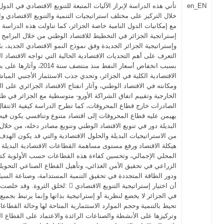
en_EN
تأتي هذه الدراسة لإبراز الآليات المتبعة للتنويع الاقتصادي في الدول
خلال التركيز على مختلف استراتيجيات التنمية والتنويع الاقتصادي و
مع إمكانيات الدول النامية خاصة الجزائر، كما تناولت هذه الدراس
إستراتجية الجزائر في التخطيط للاقتصاد الوطني من خلال البرامج ا
وإستراتيجية الجزائر الجديدة وفق نموذج النمو الاقتصادي الجديد، با
التعرف على أهم التحديات الاقتصادية الحالية التي تواجه الاقتصاد ا
بسبب انخفاض أسعار النفط منذ منتصف سن
الاقتصادية الكلية في الجزائر، وتحدي جذب الاستثمار الأجنبي المباش
ومكانته في الاقتصاد الوطني، وآثار انفتاح الاقتصاد الجزائري على ال
الخارجية وتقييم اتفاق الشراكة الأورو- متوسطية مع الجزائر في ظ
الصادرات خارج قطاع المحروقات، كما تطرح الدراسة كيفية الانتقا
يهيمن عليه قطاع المحروقات إلى اقتصاد متنوع وتنافسي يكون فيه
البديلة دور في تنويع الاقتصاد الوطني وتنويع مصادر دخله، من خلا
من الاستراتيجيات البديلة والحلول الاقتصادية والتي قد يكون الهدف 
هيكلة الاقتصاد ورفع مستوى مساهمة القطاعات الاقتصادية البديلة ف
المحلي الإجمالي، وتحسين كفاءة هذه القطاعات حسب الأولوية كد
الزراعي في تحقيق الأمن الغذائي، وتأهيل القطاع الصناعي التحويل
ودور الطاقة المتجددة في تحقيق التنمية المستدامة، وصناعة السيا
لخلق الثروة. وقد خلصت الدراسة إلى:  أن اختيار إس
في الجزائر لا يخضع لنظرية أو إستراتيجية بذاتها وإنما يرتبط بجمي
تحيط بالتنمية وحجم الموارد الاستثمارية المتاحة لها وحالة القطاعا
وتركيزها على الأنشطة والصناعات الرائدة والاعتماد على القطاع ال