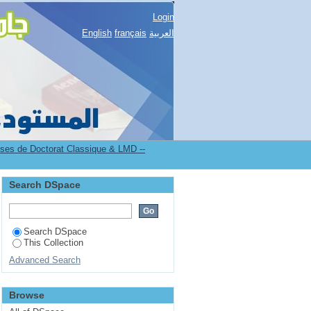
Login
العربية
français
English
es de Doctorat Classique & LMD --
Search DSpace
Search DSpace
This Collection
Advanced Search
Browse