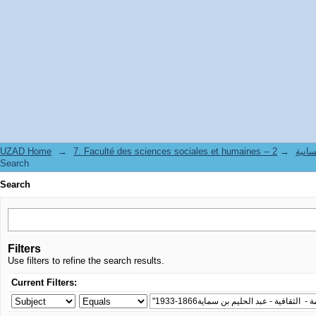
Search
UZAD Home
→
→
7. Faculté de
Search
Search
Filters
Use filters to refine the search results.
Current Filters: