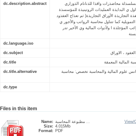
dc.description.abstract
سذلة محاضذرات واقذا للذنانام الذوزاري
ذاول ي البدايذة العمليذات الروتينيذة للمؤسسذة
فذة التجاريذة الأوراق التجاريذة( ثم تعذاج العقذود
التمويلية كما تتناول محاسبة الرواتب والأجور ي
ب المؤجلذة ا ولأدوات المالية وي الأخير تدر
dc.language.iso
dc.subject
لعقود ، الاوراق
dc.title
 المالية المعمقة
dc.title.alternative
سانس علوم المالية والمحاسبة تخصص: محاسبة
dc.type
Files in this item
Name:
مطبوعة المحاسبة ...
View/
Size:
4.015Mb
Format:
PDF