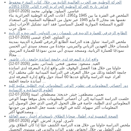
الحركة الوطنية بعد الحرب العالمية الثانية من خلال كتاب المؤرخ محفوظ
قداش تاريخ الحركة الوطنية الجزائرية الجزء الثاني 1939-1951م
عباسي, الميلود
;
بهلولي, محمد
(
2026-07-19
)
الملخص في الفترة ما بين 1945 و1951، أعادت الحركة الوطنية الجزائرية بناء
نفسها بعد مجازر 8 مايو 1945 عبر تحول من المطالبة السلمية إلى استعداد
للثورة المسلحة الموازية للعمل السياسي؛ فقد أُعيد تشكيل الأحزاب (مثل
تحوّل حزب ...
الطابع الزخرفي للعمارة الدينية في تلمسان زمن الدولتين المرينية و الزيانية
بن الشاوي, الحاج عيسى
(
2026-07-13
)
ملخص الدراسة: تتناول هذه الدراسة الطابع الزخرفي للعمارة الدينية بمدينة
تلمسان خلال العهدين الزياني والمريني، متخذةً من مسجد سيدي أبي الحسن
نموذجًا للعمارة الزيانية، ومسجد سيدي أبي مدين نموذجًا للعمارة المرينية،
مجالًا ...
واقع ادارة المعرفة لدي جامعة اساتذة جامعة زيان عاشور
العيد, مسعود
;
منصور, فتحي
;
بلمداني, بشير
(
2026-07-12
)
حاولنا من خلال هذا الفصل الوقوف على واقع إدارة المعرفة لدى اساتذة
جامعة الجلفة وذلك من خلال التعرف في الدراسة الميدانية على مختلف آراء
أفراد عينة الدراسة والبالغ عددها 60 أستاذ حول واقع إدارة المعرفة لدى
أساتذة جامعة الجلفة ...
دور أخصائي المعلومات في تطوير الوعي المعلوماتي لدى الطلبة: مكتبة كلية
العلوم الاجتماعية و الانسانية
نعمي, مصطفى
;
خيثر, خديجة
;
مصطفاي, امينة
(
2026-07-12
)
خلصت الدراسة الميدانية إلى أن أخصائي المعلومات يحتل موقعاً مهماً الوعي
المعلوماتي لدى الطلبة، خاصة في ظل التحول الرقمي الذي جعل الوصول إلى
المعلومات أكثر سهولة، لكنه في الوقت نفسه جعل التحقق من جودتها
ومصداقيتها أكثر ...
الصحة النفسية لدى أطفال ضحايا الطلاق باستخدام اختبار رسم العائلة
ثامري, لويزة
;
لحرش, الهام
(
2026-07-08
)
ملخص الدراسة حاولنا من خلال هذه الدراسة الكشف عمّا إذا كان الطلاق يؤثر
على الطفل من خلال انخفاض تقدير الذات والتدني في مستوى التحصيل