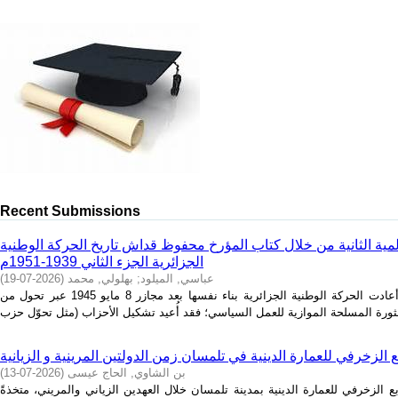
Recent Submissions
لمية الثانية من خلال كتاب المؤرخ محفوظ قداش تاريخ الحركة الوطنية
الجزائرية الجزء الثاني 1939-1951م
عباسي, الميلود
;
بهلولي, محمد
(
2026-07-19
)
الملخص في الفترة ما بين 1945 و1951، أعادت الحركة الوطنية الجزائرية بناء نفسها بعد مجازر 8 مايو 1945 عبر تحول من
ع الزخرفي للعمارة الدينية في تلمسان زمن الدولتين المرينية و الزيانية
بن الشاوي, الحاج عيسى
(
2026-07-13
)
 الزخرفي للعمارة الدينية بمدينة تلمسان خلال العهدين الزياني والمريني، متخذةً