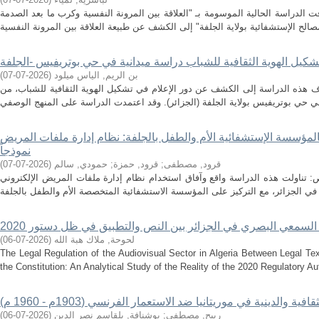
 الدراسة الحالية الموسومة بـ "العلاقة بين المرونة النفسية وكرب ما بعد الصدمة
بن الريم, الياس ميلود
(
2026-07-07
)
ف هذه الدراسة إلى الكشف عن دور الإعلام في تشكيل الهوية الثقافية للشباب، من
لمؤسسة الإستشفائية الأم والطفل بالجلفة: نظام إدارة ملفات المريض DEM
نموذجاً
قرود, مصطفى
;
قرود, حمزة
;
حمودي, سالم
(
2026-07-07
)
ناولت هذه الدراسة واقع وآفاق استخدام نظام إدارة ملفات المريض الإلكتروني (DEM) كأداة لعصرنة إدارة الوثائق
 السمعي البصري في الجزائر بين النص والتطبيق في ظل دستور 2020
لحوحة, ملاك هبة الله
(
2026-07-06
)
The Legal Regulation of the Audiovisual Sector in Algeria Between Legal Te
the Constitution: An Analytical Study of the Reality of the 2020 Regulatory Auth
فية والدينية في موريتانيا ضد الاستعمار الفرنسي (1903م - 1960 م)
ربيح, مصطفى
;
بوشنافة, بلقاسم نصر الدين
(
2026-07-06
)