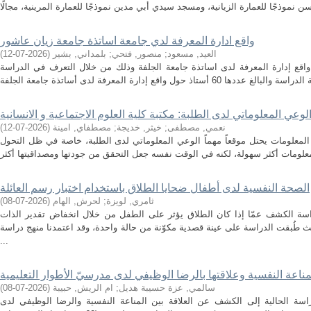
واقع ادارة المعرفة لدي جامعة اساتذة جامعة زيان عاشور
العيد, مسعود
;
منصور, فتحي
;
بلمداني, بشير
(
2026-07-12
)
اقع إدارة المعرفة لدى اساتذة جامعة الجلفة وذلك من خلال التعرف في الدراسة
عي المعلوماتي لدى الطلبة: مكتبة كلية العلوم الاجتماعية و الانسانية
نعمي, مصطفى
;
خيثر, خديجة
;
مصطفاي, امينة
(
2026-07-12
)
لمعلومات يحتل موقعاً مهماً الوعي المعلوماتي لدى الطلبة، خاصة في ظل التحول
الصحة النفسية لدى أطفال ضحايا الطلاق باستخدام اختبار رسم العائلة
ثامري, لويزة
;
لحرش, الهام
(
2026-07-08
)
اسة الكشف عمّا إذا كان الطلاق يؤثر على الطفل من خلال انخفاض تقدير الذات
طُبقت الدراسة على عينة قصدية مكوّنة من حالة واحدة، وقد اعتمدنا منهج دراسة
...
مناعة النفسية وعلاقتها بالرضا الوظيفي لدى مدرسيّ الأطوار التعليمية
سالمي, عزة حسيبة هديل
;
ام الريش, حبيبة
(
2026-07-08
)
اسة الحالية إلى الكشف عن العلاقة بين المناعة النفسية والرضا الوظيفي لدى