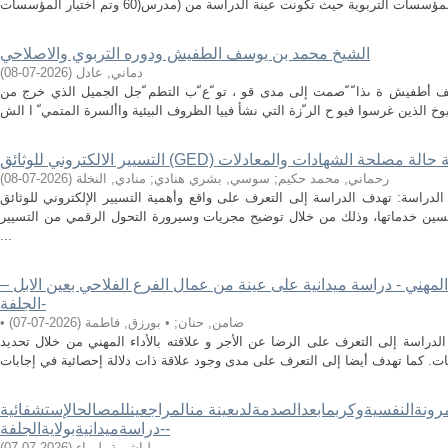
الشيخ محمد بن يوسف الطفيش ودوره التربوي والاصلاحي
دماني, عادل
(
2026-07-08
)
أطفيش ة ىذا ّ ّصمت إلى مدى قو ، تو ّع ّب التطم ّجل الجميل الذي خرج من
ت الجامعية: دراسة حالة مصلحة الشهادات والمعادلات
رحماني, محمد حكيم
;
سوسي, بشري هنادي
;
منادي, النخلة
(
2026-07-08
)
سة: تهدف الدراسة إلى التعرف على واقع وأهمية التسيير الإلكتروني للوثائق (GED) في الإدارة بالمؤسسات
تحسين خدماتها، وذلك من خلال توضيح مجريات وسيرورة التحول الرقمي من التسيير
...
 المهني - دراسة ميدانية على عينة من عمال الفرع الفلاحي بعين الابل –
الجلفة-
• ضامن, حنان
;
• بورزق, فاطمة
(
2026-07-07
)
لدراسة إلى التعرف على الرضا عن الأجر و علاقته بالأداء المهني من خلال تحديد
لمرونةالنفسيةوكربمابعدالصدمةلدىعينة منالمراجعينللمصالحالإستشفائية
-دراسةميدانيةبولايةالجلفة-
لباشرية, لمياء
(
2026-07-07
)