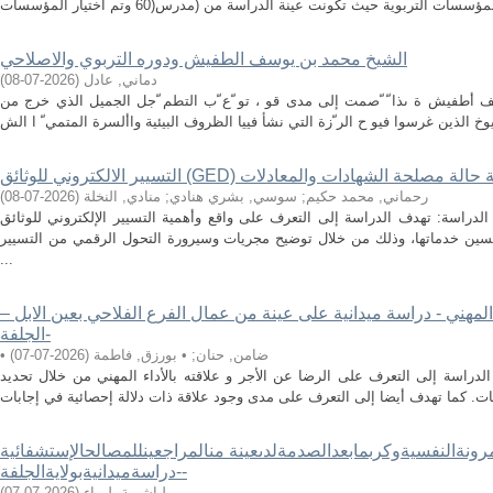
الشيخ محمد بن يوسف الطفيش ودوره التربوي والاصلاحي
دماني, عادل
(
2026-07-08
)
أطفيش ة ىذا ّ ّصمت إلى مدى قو ، تو ّع ّب التطم ّجل الجميل الذي خرج من
ت الجامعية: دراسة حالة مصلحة الشهادات والمعادلات
رحماني, محمد حكيم
;
سوسي, بشري هنادي
;
منادي, النخلة
(
2026-07-08
)
سة: تهدف الدراسة إلى التعرف على واقع وأهمية التسيير الإلكتروني للوثائق (GED) في الإدارة بالمؤسسات
تحسين خدماتها، وذلك من خلال توضيح مجريات وسيرورة التحول الرقمي من التسيير
...
 المهني - دراسة ميدانية على عينة من عمال الفرع الفلاحي بعين الابل –
الجلفة-
• ضامن, حنان
;
• بورزق, فاطمة
(
2026-07-07
)
لدراسة إلى التعرف على الرضا عن الأجر و علاقته بالأداء المهني من خلال تحديد
لمرونةالنفسيةوكربمابعدالصدمةلدىعينة منالمراجعينللمصالحالإستشفائية
-دراسةميدانيةبولايةالجلفة-
لباشرية, لمياء
(
2026-07-07
)