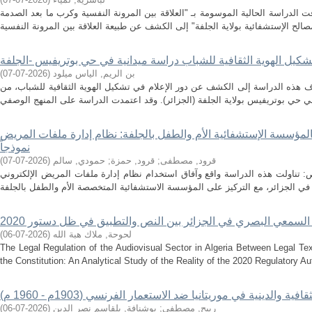
 الدراسة الحالية الموسومة بـ "العلاقة بين المرونة النفسية وكرب ما بعد الصدمة
بن الريم, الياس ميلود
(
2026-07-07
)
ف هذه الدراسة إلى الكشف عن دور الإعلام في تشكيل الهوية الثقافية للشباب، من
لمؤسسة الإستشفائية الأم والطفل بالجلفة: نظام إدارة ملفات المريض DEM
نموذجاً
قرود, مصطفى
;
قرود, حمزة
;
حمودي, سالم
(
2026-07-07
)
ناولت هذه الدراسة واقع وآفاق استخدام نظام إدارة ملفات المريض الإلكتروني (DEM) كأداة لعصرنة إدارة الوثائق
 السمعي البصري في الجزائر بين النص والتطبيق في ظل دستور 2020
لحوحة, ملاك هبة الله
(
2026-07-06
)
The Legal Regulation of the Audiovisual Sector in Algeria Between Legal Te
the Constitution: An Analytical Study of the Reality of the 2020 Regulatory Auth
فية والدينية في موريتانيا ضد الاستعمار الفرنسي (1903م - 1960 م)
ربيح, مصطفى
;
بوشنافة, بلقاسم نصر الدين
(
2026-07-06
)