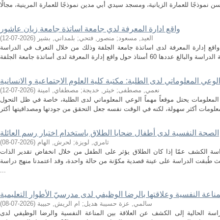
واقع ادارة المعرفة لدي جامعة اساتذة جامعة زيان عاشور
العيد, مسعود
;
منصور, فتحي
;
بلمداني, بشير
(
2026-07-12
)
اقع إدارة المعرفة لدى اساتذة جامعة الجلفة وذلك من خلال التعرف في الدراسة
عي المعلوماتي لدى الطلبة: مكتبة كلية العلوم الاجتماعية و الانسانية
نعمي, مصطفى
;
خيثر, خديجة
;
مصطفاي, امينة
(
2026-07-12
)
لمعلومات يحتل موقعاً مهماً الوعي المعلوماتي لدى الطلبة، خاصة في ظل التحول
الصحة النفسية لدى أطفال ضحايا الطلاق باستخدام اختبار رسم العائلة
ثامري, لويزة
;
لحرش, الهام
(
2026-07-08
)
اسة الكشف عمّا إذا كان الطلاق يؤثر على الطفل من خلال انخفاض تقدير الذات
طُبقت الدراسة على عينة قصدية مكوّنة من حالة واحدة، وقد اعتمدنا منهج دراسة
...
مناعة النفسية وعلاقتها بالرضا الوظيفي لدى مدرسيّ الأطوار التعليمية
سالمي, عزة حسيبة هديل
;
ام الريش, حبيبة
(
2026-07-08
)
اسة الحالية إلى الكشف عن العلاقة بين المناعة النفسية والرضا الوظيفي لدى