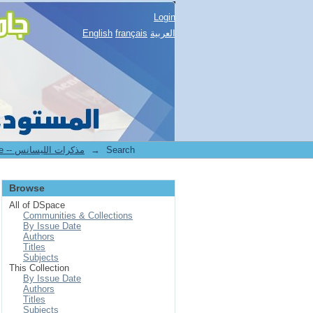
Login
English
français
العربية
1.[STAPS] Mémoires de Licence -- مذكرات الليسانس
→
Search
Browse
All of DSpace
Communities & Collections
By Issue Date
Authors
Titles
Subjects
This Collection
By Issue Date
Authors
Titles
Subjects