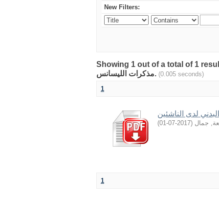
New Filters:
Showing 1 out of a total of 1 resu
مذكرات الليسانس.
(0.005 seconds)
1
البدني لدى الناشئين
)
2017-07-01
(
عة, جمال
1