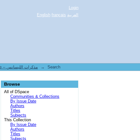
Login
English
français
العربية
1.[STAPS] Mémoires de Licence -- مذكرات الليسانس
→
Search
Browse
All of DSpace
Communities & Collections
By Issue Date
Authors
Titles
Subjects
This Collection
By Issue Date
Authors
Titles
Subjects