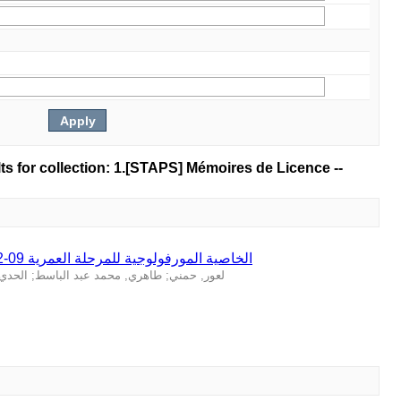
lts for collection: 1.[STAPS] Mémoires de Licence --
الخاصية المورفولوجية للمرحلة العمرية 09-12 للانتقاء في كرة القدم
الحدي
;
طاهري, محمد عبد الباسط
;
لعور, حمني