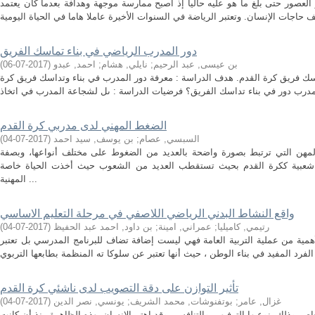
لعصور حتى بلغ ما هو عليه حاليا إذ أصبح ممارسة موجهة وهدافة بعدما كان يعتمد
دور المدرب الرياضي في بناء تماسك الفريق
بن عيسى, عبد الرحيم
;
نايلي, هشام
;
احمد, عبدو
(
2017-07-06
)
اسك فريق كرة القدم. هدف الدراسة : معرفة دور المدرب في بناء وتداسك فريق كرة
الضغط المهني لدى مدربي كرة القدم
السبسي, عصام
;
بن يوسف, سيد احمد
(
2017-07-04
)
المهن التي ترتبط بصورة واضحة بالعديد من الضغوط على مختلف أنواعها، وبصفة
 شعبية ككرة القدم بحيث تستقطب العديد من الشعوب حيث أخذت الحياة خاصة
المهنية ...
واقع النشاط البدني الرياضي اللاصفي في مرحلة التعليم الاساسي
رتيمي, كاميليا
;
عمراني, امينة
;
بن داود, احمد عبد الحفيظ
(
2017-07-04
)
 الأهمية من عملية التربية العامة فهي ليست إضافة تضاف للبرنامج المدرسي بل تعتبر
تأثیر التوازن على دقة التصویب لدى ناشئي كرة القدم
غزال, عامر
;
بوتفنوشات, محمد الشريف
;
يونسي, نصر الدين
(
2017-07-04
)
اصر وذلك بنوعيها الترفيهي والتنافسي وقد إهتم الإنسان ﺑﻬذه الظاهرة منذ أن كانت