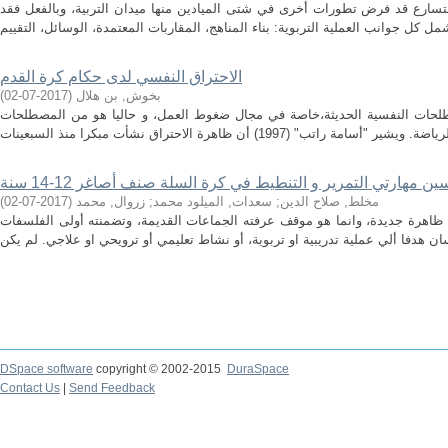
متسارع قد فرض تطورات أخرى في شتى الميادين منها ميدان التربية، وبالفعل فقد
الاحتراق النفسي لدى حكام كرة القدم
بخوش, بن هلال
(
2017-07-02
)
لحات النفسية الحديثة،خاصة في مجال ضغوط العمل، و حاليا هو من المصطلحات
 مهارتي التمرير و التنطيط في كرة السلة صنف أصاغر 12-14 سنة
مخلط, صلاح الدين
;
سعدات, الميلود محمد
;
زروال, محمد
(
2017-07-02
)
 ظاهرة جديدة، وانما هو موقف عرفته الجماعات القديمة، وتضمنته أولى الفلسفات
DSpace software
copyright © 2002-2015
DuraSpace
Contact Us
|
Send Feedback