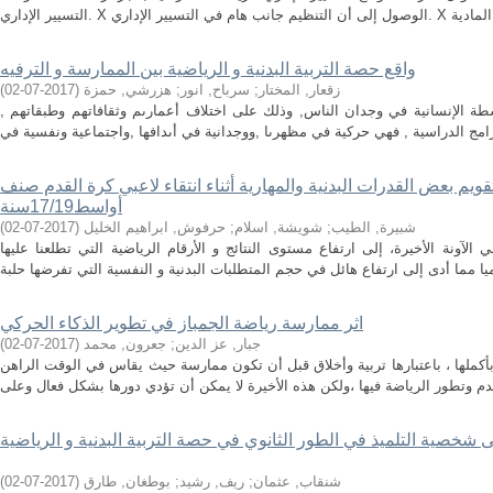
واقع حصة التربية البدنية و الرياضية بين الممارسة و الترفيه
زقعار, المختار
;
سرباح, انور
;
هزرشي, حمزة
(
2017-07-02
)
شطة الإنسانية في وجدان الناس, وذلك على اختلاف أعمارىم وثقافاتهم وطبقاتهم ,
قويم بعض القدرات البدنية والمهارية أثناء انتقاء لاعبي كرة القدم صنف
أواسط17/19سنة
شبيرة, الطيب
;
شويشة, اسلام
;
حرفوش, ابراهيم الخليل
(
2017-07-02
)
 الآونة الأخيرة، إلى ارتفاع مستوى النتائج و الأرقام الرياضية التي تطلعنا عليها
اثر ممارسة رياضة الجمباز في تطوير الذكاء الحركي
جبار, عز الدين
;
جعرون, محمد
(
2017-07-02
)
أكملها ، باعتبارها تربية وأخلاق قبل أن تكون ممارسة حيث يقاس في الوقت الراهن
ى شخصية التلميذ في الطور الثانوي في حصة التربية البدنية و الرياضية
شنقاب, عثمان
;
ريف, رشيد
;
بوطغان, طارق
(
2017-07-02
)