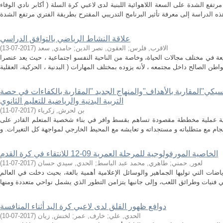
رتفع الشدة على السعة اللاهوائية اللبنية لدى لاعبي كرة السلة ( أكابر نادي الوفاء
علاقة النشاط الرياضي بالتوافق الدراسي
الاقرب, فلرس
;
العقون, نصر الدين
;
حامدي, سعد
(
2017-07-13
)
عة في مختلف مجالات الحياة، وخاصة من الناحية النفسو اجتماعية ، حيث يعد عنصرا
سيكي"المقاربة بالأهداف"والمنهاج الجديد "المقاربة بالكفاءات في حصة
التربية البدنية والرياضية للتعليم الثانوي
بن لحرش, زكرياء
(
2017-07-11
)
ياضية عملية مخططة مقصودة تساهم بقسط وافر في بناء شخصية المتعلم القادر على
الخاصية المورفولوجية للمرحلة العمرية 09-12 للانتقاء في كرة القدم
لعور, حمني
;
طاهري, محمد عبد الباسط
;
الحدي, سيدي حسان
(
2017-07-11
)
ضات التي توليها الجماهير والوسائل الإعلامية أهمية بالغة، بحيث دخلت في العالم
دوافع ظهور القلق لدى لاعبي كرة اليد أثناء المنافسة
الحدي, علي
;
خارف, عمر
;
لخنش, زيان
(
2017-07-10
)