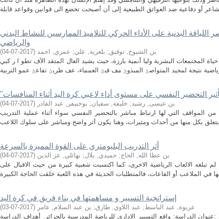
لياقة البدنية على الأداء الحركي للتلاميذ الممارسين للنشاط البدني
والرياضي
بن الشيوخ, توفيق
;
بلعرية, علي
;
عمري, احمد
(
2017-07-04
)
اة المجتمعات البشرية وليا أىمية بارزة، حيث يشيد العال المتقد الآف تطو ا ر كبي
بن عيسى, رشيد
;
خليفة, سفيان
;
بوخنيفر, عبد القادر
(
2017-07-04
)
من المواقف التي لها ارتباط مباشر بالتحضير النفسي سواء أثناء عملية التدريب
أثر التدريب البليومتري على القوة المميزة بالسرعة
بن عطا الله, الحاج
;
حميدي, بلال
;
نهائلي, عز الدين
(
2017-07-04
)
م تبلغه الالعاب الرياضية الاخرى، كما اكتسبت شعبية كبيرة من حيث الاقبال على
إستراتجية التسيير و مساهمتها في بناء فريق في كرة اليد
عريوة, عبد الباسط
;
عبد اللاوي, طارق
;
بن عبد السلام, عامر
(
2017-07-03
)
عنوان الدراسة: واقع التسيير الإداري للرياضة المدرسية بالجزائر. أهداف الدراسة: X معرفة واقع الرياضة المدرسية من خلال