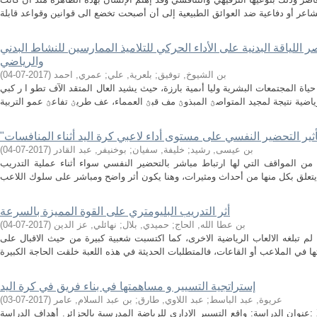
لياقة البدنية على الأداء الحركي للتلاميذ الممارسين للنشاط البدني
والرياضي
بن الشيوخ, توفيق
;
بلعرية, علي
;
عمري, احمد
(
2017-07-04
)
اة المجتمعات البشرية وليا أىمية بارزة، حيث يشيد العال المتقد الآف تطو ا ر كبي
بن عيسى, رشيد
;
خليفة, سفيان
;
بوخنيفر, عبد القادر
(
2017-07-04
)
من المواقف التي لها ارتباط مباشر بالتحضير النفسي سواء أثناء عملية التدريب
أثر التدريب البليومتري على القوة المميزة بالسرعة
بن عطا الله, الحاج
;
حميدي, بلال
;
نهائلي, عز الدين
(
2017-07-04
)
م تبلغه الالعاب الرياضية الاخرى، كما اكتسبت شعبية كبيرة من حيث الاقبال على
إستراتجية التسيير و مساهمتها في بناء فريق في كرة اليد
عريوة, عبد الباسط
;
عبد اللاوي, طارق
;
بن عبد السلام, عامر
(
2017-07-03
)
عنوان الدراسة: واقع التسيير الإداري للرياضة المدرسية بالجزائر. أهداف الدراسة: X معرفة واقع الرياضة المدرسية من خلال