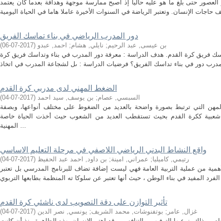
لعصور حتى بلغ ما هو عليه حاليا إذ أصبح ممارسة موجهة وهدافة بعدما كان يعتمد
دور المدرب الرياضي في بناء تماسك الفريق
بن عيسى, عبد الرحيم
;
نايلي, هشام
;
احمد, عبدو
(
2017-07-06
)
اسك فريق كرة القدم. هدف الدراسة : معرفة دور المدرب في بناء وتداسك فريق كرة
الضغط المهني لدى مدربي كرة القدم
السبسي, عصام
;
بن يوسف, سيد احمد
(
2017-07-04
)
المهن التي ترتبط بصورة واضحة بالعديد من الضغوط على مختلف أنواعها، وبصفة
 شعبية ككرة القدم بحيث تستقطب العديد من الشعوب حيث أخذت الحياة خاصة
المهنية ...
واقع النشاط البدني الرياضي اللاصفي في مرحلة التعليم الاساسي
رتيمي, كاميليا
;
عمراني, امينة
;
بن داود, احمد عبد الحفيظ
(
2017-07-04
)
 الأهمية من عملية التربية العامة فهي ليست إضافة تضاف للبرنامج المدرسي بل تعتبر
تأثیر التوازن على دقة التصویب لدى ناشئي كرة القدم
غزال, عامر
;
بوتفنوشات, محمد الشريف
;
يونسي, نصر الدين
(
2017-07-04
)
اصر وذلك بنوعيها الترفيهي والتنافسي وقد إهتم الإنسان ﺑﻬذه الظاهرة منذ أن كانت