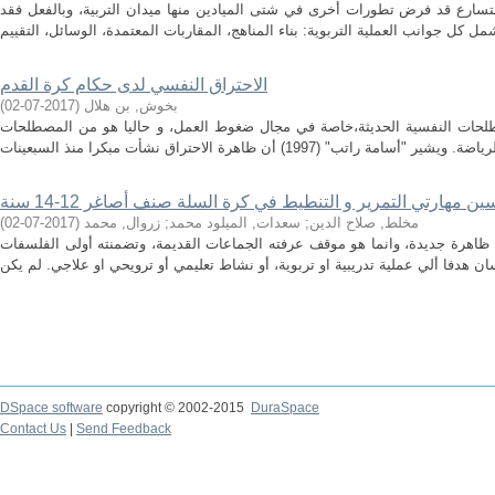
متسارع قد فرض تطورات أخرى في شتى الميادين منها ميدان التربية، وبالفعل فقد
الاحتراق النفسي لدى حكام كرة القدم
بخوش, بن هلال
(
2017-07-02
)
لحات النفسية الحديثة،خاصة في مجال ضغوط العمل، و حاليا هو من المصطلحات
 مهارتي التمرير و التنطيط في كرة السلة صنف أصاغر 12-14 سنة
مخلط, صلاح الدين
;
سعدات, الميلود محمد
;
زروال, محمد
(
2017-07-02
)
 ظاهرة جديدة، وانما هو موقف عرفته الجماعات القديمة، وتضمنته أولى الفلسفات
DSpace software
copyright © 2002-2015
DuraSpace
Contact Us
|
Send Feedback