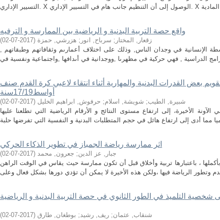
واقع حصة التربية البدنية و الرياضية بين الممارسة و الترفيه
زقعار, المختار
;
سرباح, انور
;
هزرشي, حمزة
(
2017-07-02
)
شطة الإنسانية في وجدان الناس, وذلك على اختلاف أعمارىم وثقافاتهم وطبقاتهم ,
قويم بعض القدرات البدنية والمهارية أثناء انتقاء لاعبي كرة القدم صنف
أواسط17/19سنة
شبيرة, الطيب
;
شويشة, اسلام
;
حرفوش, ابراهيم الخليل
(
2017-07-02
)
 الآونة الأخيرة، إلى ارتفاع مستوى النتائج و الأرقام الرياضية التي تطلعنا عليها
اثر ممارسة رياضة الجمباز في تطوير الذكاء الحركي
جبار, عز الدين
;
جعرون, محمد
(
2017-07-02
)
أكملها ، باعتبارها تربية وأخلاق قبل أن تكون ممارسة حيث يقاس في الوقت الراهن
ى شخصية التلميذ في الطور الثانوي في حصة التربية البدنية و الرياضية
شنقاب, عثمان
;
ريف, رشيد
;
بوطغان, طارق
(
2017-07-02
)