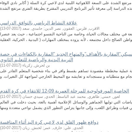
رتفع الشدة على السعة اللاهوائية اللبنية لدى لاعبي كرة السلة ( أكابر نادي الوفاء
علاقة النشاط الرياضي بالتوافق الدراسي
الاقرب, فلرس
;
العقون, نصر الدين
;
حامدي, سعد
(
2017-07-13
)
عة في مختلف مجالات الحياة، وخاصة من الناحية النفسو اجتماعية ، حيث يعد عنصرا
سيكي"المقاربة بالأهداف"والمنهاج الجديد "المقاربة بالكفاءات في حصة
التربية البدنية والرياضية للتعليم الثانوي
بن لحرش, زكرياء
(
2017-07-11
)
ياضية عملية مخططة مقصودة تساهم بقسط وافر في بناء شخصية المتعلم القادر على
الخاصية المورفولوجية للمرحلة العمرية 09-12 للانتقاء في كرة القدم
لعور, حمني
;
طاهري, محمد عبد الباسط
;
الحدي, سيدي حسان
(
2017-07-11
)
ضات التي توليها الجماهير والوسائل الإعلامية أهمية بالغة، بحيث دخلت في العالم
دوافع ظهور القلق لدى لاعبي كرة اليد أثناء المنافسة
الحدي, علي
;
خارف, عمر
;
لخنش, زيان
(
2017-07-10
)