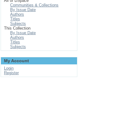
All of DSpace
Communities & Collections
By Issue Date
Authors
Titles
Subjects
This Collection
By Issue Date
Authors
Titles
Subjects
My Account
Login
Register