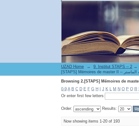
UZAD Home
→
→
0-9
A
B
C
D
E
F
G
H
I
J
K
L
M
N
O
P
Q
R
Or enter first few letters:
Order:
Results:
Now showing items 1-20 of 193