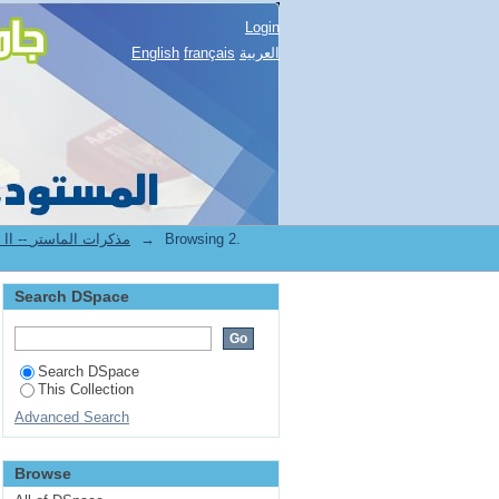
Login
العربية
français
English
Browsing 2.
→
2.[STAPS] Mémoires de master II -- مذكرات الماستر
Search DSpace
Search DSpace
This Collection
Advanced Search
Browse