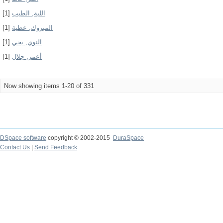
[1]
اللية, الطيب
[1]
المبروك, عطية
[1]
النوي, يحي
[1]
أعمر, جلال
Now showing items 1-20 of 331
DSpace software
copyright © 2002-2015
DuraSpace
Contact Us
|
Send Feedback