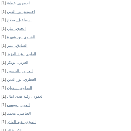
[1]
احضري, عطية
[1]
احميدة, نور الدين
[1]
اسماعيل, صلاح
[1]
الحدي, علي
[1]
الشاوي, بن شهرة
[1]
الصادق, عمر
[1]
العايبي, عبد العزيز
[1]
العربي, بوبكر
[1]
العزيب, الحسين
[1]
العطري, نور الدين
[1]
العطوي, سفيان
[1]
العقون, رقية هدى امال
[1]
العوين, يوسف
[1]
العياضي, محمد
[1]
القيزي, عبد القادر
[1]
الكر, خالد