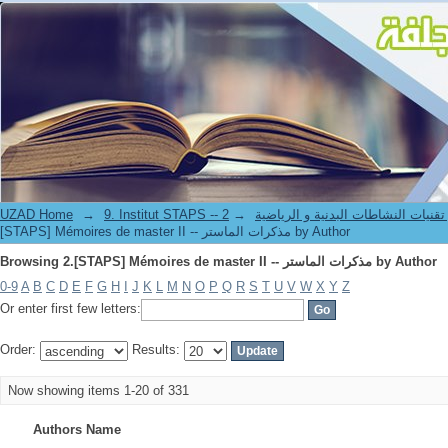
Browsing 2.[STAPS] Mémoires de master II -- مذكرات الماستر by Author
UZAD Home
→
→
9. Institut STAPS --  النشاطات البدنية و الرياضية
[STAPS] Mémoires de master II -- مذكرات الماستر by Author
Browsing 2.[STAPS] Mémoires de master II -- مذكرات الماستر by Author
0-9
A
B
C
D
E
F
G
H
I
J
K
L
M
N
O
P
Q
R
S
T
U
V
W
X
Y
Z
Or enter first few letters:
Order:
Results:
Now showing items 1-20 of 331
Authors Name