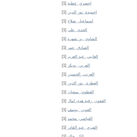
[1]
احضري, عطية
[1]
احميدة, نور الدين
[1]
اسماعيل, صلاح
[1]
الحدي, علي
[1]
الشاوي, بن شهرة
[1]
الصادق, عمر
[1]
العايبي, عبد العزيز
[1]
العربي, بوبكر
[1]
العزيب, الحسين
[1]
العطري, نور الدين
[1]
العطوي, سفيان
[1]
العقون, رقية هدى امال
[1]
العوين, يوسف
[1]
العياضي, محمد
[1]
القيزي, عبد القادر
[1]
الكر, خالد