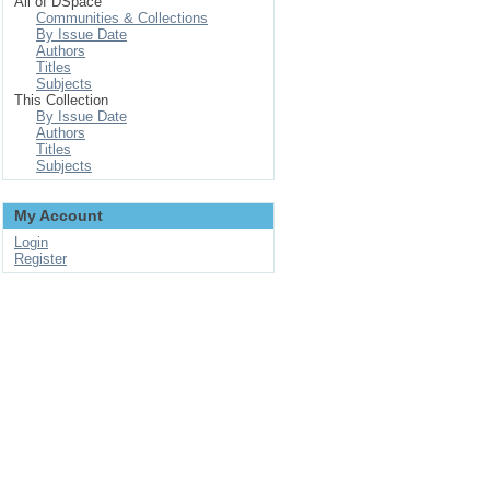
All of DSpace
Communities & Collections
By Issue Date
Authors
Titles
Subjects
This Collection
By Issue Date
Authors
Titles
Subjects
My Account
Login
Register