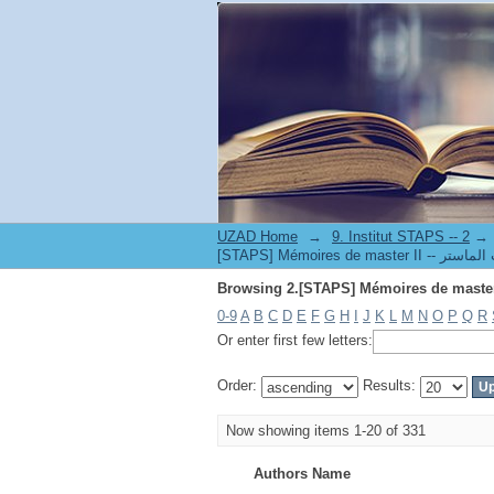
UZAD Home
→
→
0-9
A
B
C
D
E
F
G
H
I
J
K
L
M
N
O
P
Q
R
Or enter first few letters:
Order:
Results:
Now showing items 1-20 of 331
Authors Name