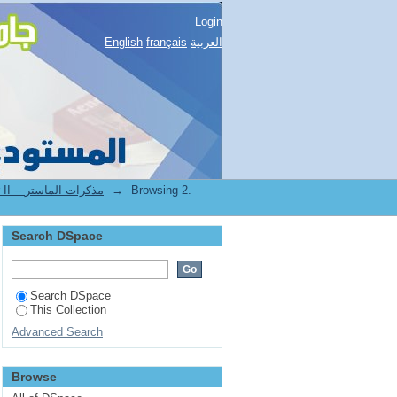
Login
English
français
العربية
2.[STAPS] Mémoires de master II -- مذكرات الماستر
→
Browsing 2.
Search DSpace
Search DSpace
This Collection
Advanced Search
Browse