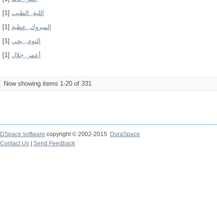
[1]
اللية, الطيب
[1]
المبروك, عطية
[1]
النوي, يحي
[1]
أعمر, جلال
Now showing items 1-20 of 331
DSpace software
copyright © 2002-2015
DuraSpace
Contact Us
|
Send Feedback