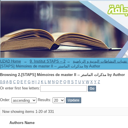
Browsing 2.[STAPS] Mémoires de master II -- مذكرات الماستر by Author
UZAD Home
→
→
9. Institut STAPS --  النشاطات البدنية و الرياضية
[STAPS] Mémoires de master II -- مذكرات الماستر by Author
Browsing 2.[STAPS] Mémoires de master II -- مذكرات الماستر by Author
0-9
A
B
C
D
E
F
G
H
I
J
K
L
M
N
O
P
Q
R
S
T
U
V
W
X
Y
Z
Or enter first few letters:
Order:
Results:
Now showing items 1-20 of 331
Authors Name