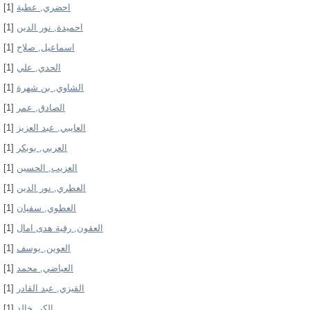
[1]
احضري, عطية
[1]
احميدة, نور الدين
[1]
اسماعيل, صلاح
[1]
الحدي, علي
[1]
الشاوي, بن شهرة
[1]
الصادق, عمر
[1]
العايبي, عبد العزيز
[1]
العربي, بوبكر
[1]
العزيب, الحسين
[1]
العطري, نور الدين
[1]
العطوي, سفيان
[1]
العقون, رقية هدى امال
[1]
العوين, يوسف
[1]
العياضي, محمد
[1]
القيزي, عبد القادر
[1]
الكر, خالد