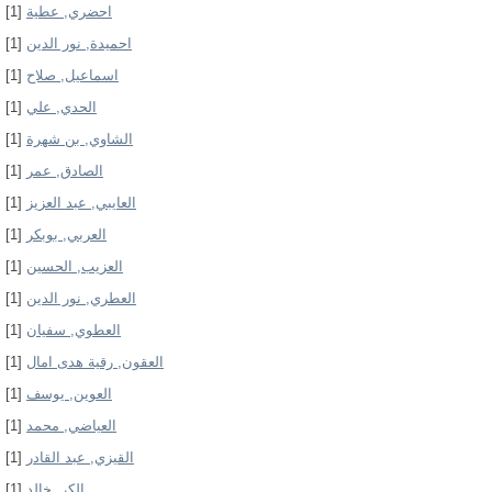
[1]
احضري, عطية
[1]
احميدة, نور الدين
[1]
اسماعيل, صلاح
[1]
الحدي, علي
[1]
الشاوي, بن شهرة
[1]
الصادق, عمر
[1]
العايبي, عبد العزيز
[1]
العربي, بوبكر
[1]
العزيب, الحسين
[1]
العطري, نور الدين
[1]
العطوي, سفيان
[1]
العقون, رقية هدى امال
[1]
العوين, يوسف
[1]
العياضي, محمد
[1]
القيزي, عبد القادر
[1]
الكر, خالد