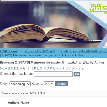
Browsing 2.[STAPS] Mémoires de master II -- مذكرات الماستر by Author
UZAD Home
→
→
9. Institut STAPS --  النشاطات البدنية و الرياضية
[STAPS] Mémoires de master II -- مذكرات الماستر by Author
Browsing 2.[STAPS] Mémoires de master II -- مذكرات الماستر by Author
0-9
A
B
C
D
E
F
G
H
I
J
K
L
M
N
O
P
Q
R
S
T
U
V
W
X
Y
Z
Or enter first few letters:
Order:
Results:
Now showing items 1-20 of 331
Authors Name