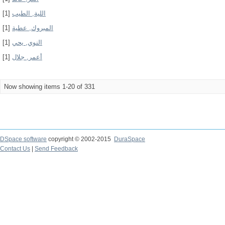
[1]
اللية, الطيب
[1]
المبروك, عطية
[1]
النوي, يحي
[1]
أعمر, جلال
Now showing items 1-20 of 331
DSpace software
copyright © 2002-2015
DuraSpace
Contact Us
|
Send Feedback