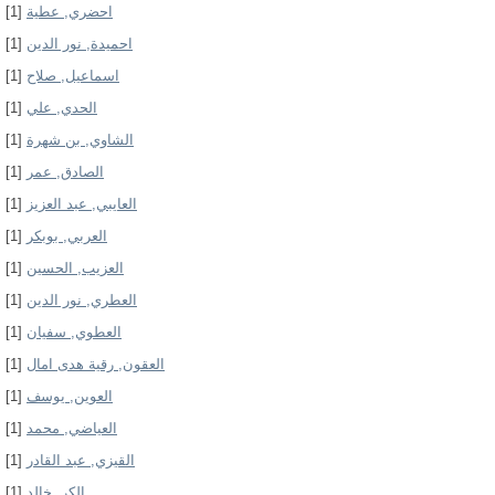
[1]
احضري, عطية
[1]
احميدة, نور الدين
[1]
اسماعيل, صلاح
[1]
الحدي, علي
[1]
الشاوي, بن شهرة
[1]
الصادق, عمر
[1]
العايبي, عبد العزيز
[1]
العربي, بوبكر
[1]
العزيب, الحسين
[1]
العطري, نور الدين
[1]
العطوي, سفيان
[1]
العقون, رقية هدى امال
[1]
العوين, يوسف
[1]
العياضي, محمد
[1]
القيزي, عبد القادر
[1]
الكر, خالد