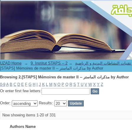
Browsing 2.[STAPS] Mémoires de master II -- مذكرات الماستر by Author
UZAD Home
→
→
9. Institut STAPS --  النشاطات البدنية و الرياضية
[STAPS] Mémoires de master II -- مذكرات الماستر by Author
Browsing 2.[STAPS] Mémoires de master II -- مذكرات الماستر by Author
0-9
A
B
C
D
E
F
G
H
I
J
K
L
M
N
O
P
Q
R
S
T
U
V
W
X
Y
Z
Or enter first few letters:
Order:
Results:
Now showing items 1-20 of 331
Authors Name