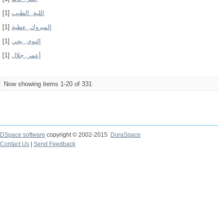
[1]
اللية, الطيب
[1]
المبروك, عطية
[1]
النوي, يحي
[1]
أعمر, جلال
Now showing items 1-20 of 331
DSpace software
copyright © 2002-2015
DuraSpace
Contact Us
|
Send Feedback