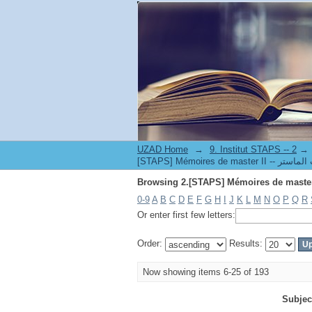
UZAD Home
→
→
0-9
A
B
C
D
E
F
G
H
I
J
K
L
M
N
O
P
Q
R
Or enter first few letters:
Order:
Results:
Now showing items 6-25 of 193
Subjec