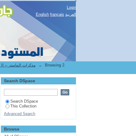
Login
العربية
français
English
Browsing 2.
→
2.[STAPS] Mémoires de master II -- مذكرات الماستر
Search DSpace
Search DSpace
This Collection
Advanced Search
Browse