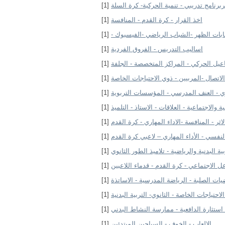
ربرنامج تدريبي - تنمية الحركية- كرة السلة
[1]
اخذ القرار - كرة القدم - المنافسة
[1]
ابات الظهر -الشباب الرياضي -الفيسبوك -
[1]
اساليب التدريس - الفروق الفردية
[1]
اعيل الحركي - المراكز المتخصصة - الجلفة
[1]
الاتصال -المربيين - ذوي الاحتياجات الخاصة
[1]
وي - العنف المدرسي - المؤسسات التربوية
[1]
ية والاجتماعية - العلاقات - الاستاذ - التلميذ
[1]
لاثر - المنافسة -الاداء المهاري - كرة القدم
[1]
لنفسي - الأداء المهاري – لاعبي كرة القدم
[1]
ة البدنية والرياضية - تلاميذ الطور الثانوي
[1]
عل الاجتماعي - كرة القدم - قدماء اللاعبين
[1]
يات الصلبة - الرياضة المدرسية - الاساتذة
[1]
لاحتياجات الخاصة - الثانوي- التربية البدنية
[1]
 استثارة الدافعية - ممارسة النشاط البدني
[1]
الالعاب - الخوف - السباحين المبتدئين
[1]