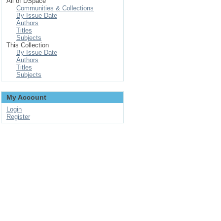
All of DSpace
Communities & Collections
By Issue Date
Authors
Titles
Subjects
This Collection
By Issue Date
Authors
Titles
Subjects
My Account
Login
Register