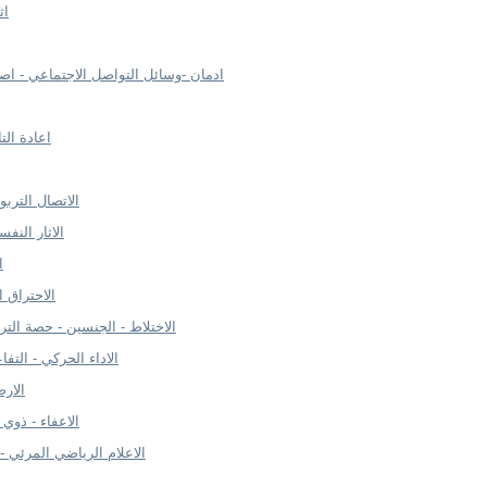
اث
ادمان -وسائل التواصل الاجتماعي - اص
اعادة الت
الاتصال الترب
الاثار النفس
ا
الاحتراق ا
الاختلاط - الجنسين - حصة التربي
الاداء الحركي - التفا
الارض
الاعفاء - ذوي ا
الاعلام الرياضي المرئي -