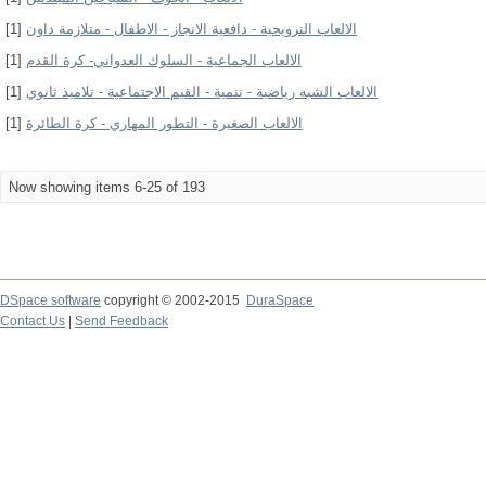
الالعاب الترويحية - دافعية الانجاز - الاطفال - متلازمة داون
[1]
الالعاب الجماعية - السلوك العدواني- كرة القدم
[1]
الالعاب الشبه رياضية - تنمية - القيم الاجتماعية - تلاميذ ثانوي
[1]
الالعاب الصغيرة - التطور المهاري - كرة الطائرة
[1]
Now showing items 6-25 of 193
DSpace software
copyright © 2002-2015
DuraSpace
Contact Us
|
Send Feedback