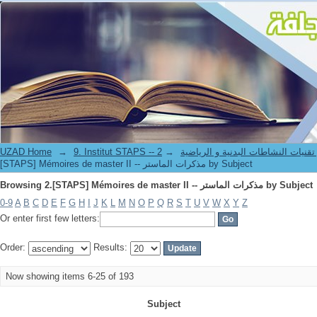
Browsing 2.[STAPS] Mémoires de master II -- مذكرات الماستر by Subject
-- معهد علوم و تقنيات النشاطات البدنية و الرياضية
→
→
UZAD Home
[STAPS] Mémoires de master II -- مذكرات الماستر by Subject
Browsing 2.[STAPS] Mémoires de master II -- مذكرات الماستر by Subject
0-9
A
B
C
D
E
F
G
H
I
J
K
L
M
N
O
P
Q
R
S
T
U
V
W
X
Y
Z
Or enter first few letters:
Order:
Results:
Now showing items 6-25 of 193
Subject