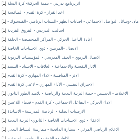
اثربرنامج تدريبي - تنمية الحركية- كرة السلة
[1]
اخذ القرار - كرة القدم - المنافسة
[1]
مان -وسائل التواصل الاجتماعي - اصابات الظهر -الشباب الرياضي -الفيسبوك -
[1]
اساليب التدريس - الفروق الفردية
[1]
اعادة التاعيل الحركي - المراكز المتخصصة - الجلفة
[1]
الاتصال -المربيين - ذوي الاحتياجات الخاصة
[1]
الاتصال التربوي - العنف المدرسي - المؤسسات التربوية
[1]
الاثار النفسية والاجتماعية - العلاقات - الاستاذ - التلميذ
[1]
الاثر - المنافسة -الاداء المهاري - كرة القدم
[1]
الاحتراق النفسي - الأداء المهاري – لاعبي كرة القدم
[1]
الاختلاط - الجنسين - حصة التربية البدنية والرياضية - تلاميذ الطور الثانوي
[1]
الاداء الحركي - التفاعل الاجتماعي - كرة القدم - قدماء اللاعبين
[1]
الارضيات الصلبة - الرياضة المدرسية - الاساتذة
[1]
الاعفاء - ذوي الاحتياجات الخاصة - الثانوي- التربية البدنية
[1]
الاعلام الرياضي المرئي - استثارة الدافعية - ممارسة النشاط البدني
[1]
الالعاب - الخوف - السباحين المبتدئين
[1]