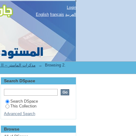
Login
العربية
français
English
Browsing 2.
→
2.[STAPS] Mémoires de master II -- مذكرات الماستر
Search DSpace
Search DSpace
This Collection
Advanced Search
Browse