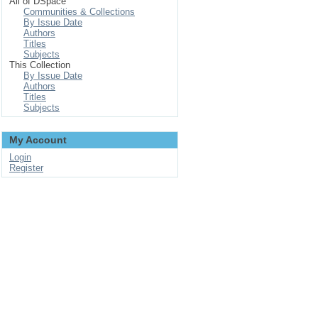
All of DSpace
Communities & Collections
By Issue Date
Authors
Titles
Subjects
This Collection
By Issue Date
Authors
Titles
Subjects
My Account
Login
Register