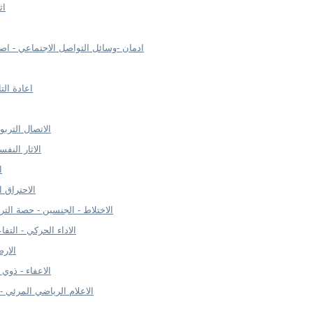
اث
ادمان -وسائل التواصل الاجتماعي - اص
اعادة الت
الاتصال الترب
الاثار النفس
ا
الاحتراق ا
الاختلاط - الجنسين - حصة التربي
الاداء الحركي - التفا
الارض
الاعفاء - ذوي ا
الاعلام الرياضي المرئي -