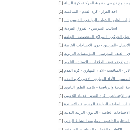
ربرنامج تدريبي - تنمية الحركية- كرة السلة
[1]
اخذ القرار - كرة القدم - المنافسة
[1]
ابات الظهر -الشباب الرياضي -الفيسبوك -
[1]
اساليب التدريس - الفروق الفردية
[1]
اعيل الحركي - المراكز المتخصصة - الجلفة
[1]
الاتصال -المربيين - ذوي الاحتياجات الخاصة
[1]
وي - العنف المدرسي - المؤسسات التربوية
[1]
ية والاجتماعية - العلاقات - الاستاذ - التلميذ
[1]
لاثر - المنافسة -الاداء المهاري - كرة القدم
[1]
لنفسي - الأداء المهاري – لاعبي كرة القدم
[1]
ة البدنية والرياضية - تلاميذ الطور الثانوي
[1]
عل الاجتماعي - كرة القدم - قدماء اللاعبين
[1]
يات الصلبة - الرياضة المدرسية - الاساتذة
[1]
لاحتياجات الخاصة - الثانوي- التربية البدنية
[1]
 استثارة الدافعية - ممارسة النشاط البدني
[1]
الالعاب - الخوف - السباحين المبتدئين
[1]