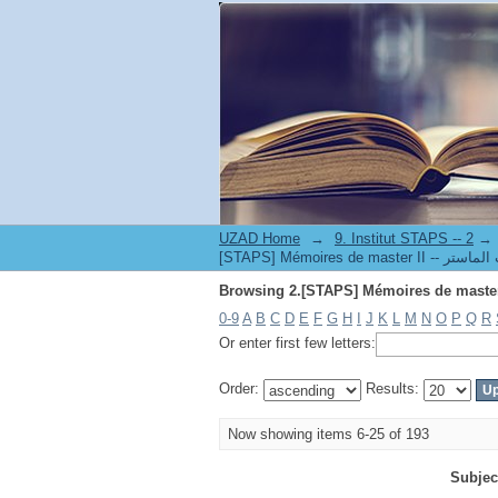
UZAD Home
→
→
0-9
A
B
C
D
E
F
G
H
I
J
K
L
M
N
O
P
Q
R
Or enter first few letters:
Order:
Results:
Now showing items 6-25 of 193
Subjec