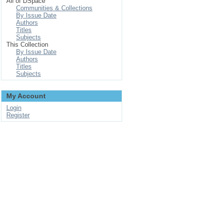
All of DSpace
Communities & Collections
By Issue Date
Authors
Titles
Subjects
This Collection
By Issue Date
Authors
Titles
Subjects
My Account
Login
Register