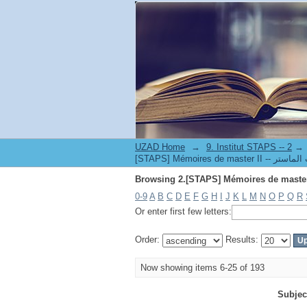
UZAD Home
→
→
0-9
A
B
C
D
E
F
G
H
I
J
K
L
M
N
O
P
Q
R
Or enter first few letters:
Order:
Results:
Now showing items 6-25 of 193
Subjec