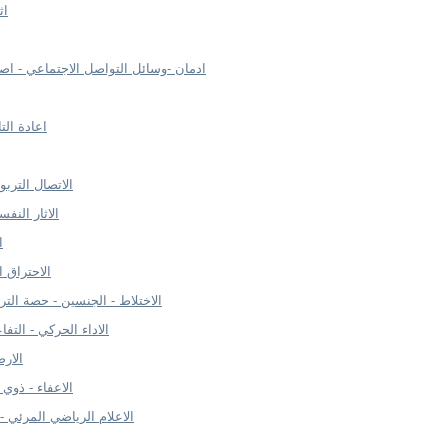
اث
ادمان -وسائل التواصل الاجتماعي - اص
اعادة الت
الاتصال الترب
الاثار النفس
ا
الاحتراق ا
الاختلاط - الجنسين - حصة التربي
الاداء الحركي - التفا
الارض
الاعفاء - ذوي ا
الاعلام الرياضي المرئي -