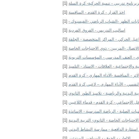
ربرنامج تدريبي - تنمية الحركية- كرة السلة
[1]
اخذ القرار - كرة القدم - المنافسة
[1]
ابات الظهر -الشباب الرياضي -الفيسبوك -
[1]
اساليب التدريس - الفروق الفردية
[1]
اعيل الحركي - المراكز المتخصصة - الجلفة
[1]
الاتصال -المربيين - ذوي الاحتياجات الخاصة
[1]
وي - العنف المدرسي - المؤسسات التربوية
[1]
ية والاجتماعية - العلاقات - الاستاذ - التلميذ
[1]
لاثر - المنافسة -الاداء المهاري - كرة القدم
[1]
لنفسي - الأداء المهاري – لاعبي كرة القدم
[1]
ة البدنية والرياضية - تلاميذ الطور الثانوي
[1]
عل الاجتماعي - كرة القدم - قدماء اللاعبين
[1]
يات الصلبة - الرياضة المدرسية - الاساتذة
[1]
لاحتياجات الخاصة - الثانوي- التربية البدنية
[1]
 استثارة الدافعية - ممارسة النشاط البدني
[1]
الالعاب - الخوف - السباحين المبتدئين
[1]