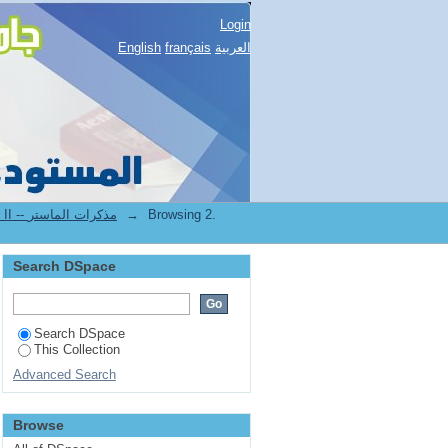
Login
العربية
français
English
Browsing 2.
→
2.[STAPS] Mémoires de master II -- مذكرات الماستر
Search DSpace
Search DSpace
This Collection
Advanced Search
Browse