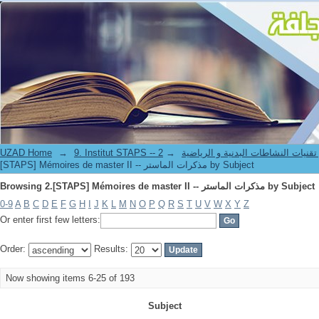
Browsing 2.[STAPS] Mémoires de master II -- مذكرات الماستر by Subject
-- معهد علوم و تقنيات النشاطات البدنية و الرياضية
→
→
UZAD Home
[STAPS] Mémoires de master II -- مذكرات الماستر by Subject
Browsing 2.[STAPS] Mémoires de master II -- مذكرات الماستر by Subject
0-9
A
B
C
D
E
F
G
H
I
J
K
L
M
N
O
P
Q
R
S
T
U
V
W
X
Y
Z
Or enter first few letters:
Order:
Results:
Now showing items 6-25 of 193
Subject