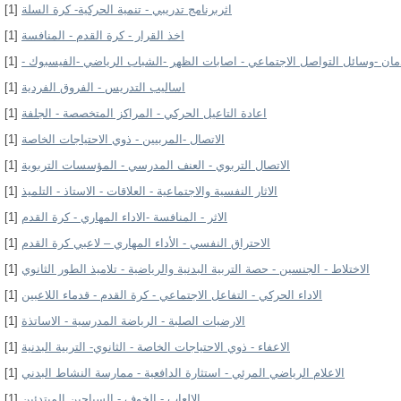
اثربرنامج تدريبي - تنمية الحركية- كرة السلة
[1]
اخذ القرار - كرة القدم - المنافسة
[1]
مان -وسائل التواصل الاجتماعي - اصابات الظهر -الشباب الرياضي -الفيسبوك -
[1]
اساليب التدريس - الفروق الفردية
[1]
اعادة التاعيل الحركي - المراكز المتخصصة - الجلفة
[1]
الاتصال -المربيين - ذوي الاحتياجات الخاصة
[1]
الاتصال التربوي - العنف المدرسي - المؤسسات التربوية
[1]
الاثار النفسية والاجتماعية - العلاقات - الاستاذ - التلميذ
[1]
الاثر - المنافسة -الاداء المهاري - كرة القدم
[1]
الاحتراق النفسي - الأداء المهاري – لاعبي كرة القدم
[1]
الاختلاط - الجنسين - حصة التربية البدنية والرياضية - تلاميذ الطور الثانوي
[1]
الاداء الحركي - التفاعل الاجتماعي - كرة القدم - قدماء اللاعبين
[1]
الارضيات الصلبة - الرياضة المدرسية - الاساتذة
[1]
الاعفاء - ذوي الاحتياجات الخاصة - الثانوي- التربية البدنية
[1]
الاعلام الرياضي المرئي - استثارة الدافعية - ممارسة النشاط البدني
[1]
الالعاب - الخوف - السباحين المبتدئين
[1]