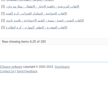
الالعاب الترويحية - دافعية الانجاز - الاطفال - متلازمة داون
[1]
الالعاب الجماعية - السلوك العدواني- كرة القدم
[1]
الالعاب الشبه رياضية - تنمية - القيم الاجتماعية - تلاميذ ثانوي
[1]
الالعاب الصغيرة - التطور المهاري - كرة الطائرة
[1]
Now showing items 6-25 of 193
DSpace software
copyright © 2002-2015
DuraSpace
Contact Us
|
Send Feedback