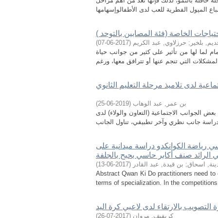
 حافلة بالنمو، لذلك فإنها تعد من أهم مراحل
تياجات الخاصة (فئة المصابين بالتوحد )
ديم, بلخير
;
حرزلاوي, عبد الكريم
(
2017-06-07
)
م لما لها من تأثير على كثير من جوانب حياة
ية لدى تلاميذ مرحلة التعليم الثانوي
بن عمر, عبد الوهاب
(
2019-06-25
)
 الجوانب الاجتماعية (التعاون والولاء) لدى
ي رياضة الكوانكدو دراسة ميدانية على
ي الرائد صنف أكابر حاسي بحبح بالجلفة
ينة, اسحاق
;
بن قيدة, عبد القادر
(
2017-06-13
)
Abstract Qwan Ki Do practitioners need to dev
terms of specialization. In the competitions,
ة التصويب بالارتقاء لدى لاعبي كرة اليد
كريفيف, مروان
(
2017-07-26
)