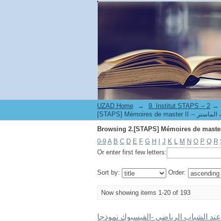
UZAD Home
→
→
0-9
A
B
C
D
E
F
G
H
I
J
K
L
M
N
O
P
Q
R
Or enter first few letters:
Sort by:
Order:
Now showing items 1-20 of 193