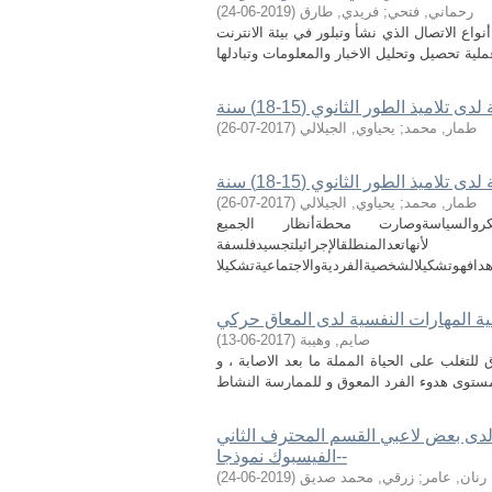
رحماني, فتحي
;
فريدي, طارق
(
2019-06-24
)
واع الاتصال الذي نشأ وتبلور في بيئة الانترنت
ميذ الطور الثانوي (15-18) سنة
طمار, محمد
;
يحياوي, الجيلالي
(
2017-07-26
)
ميذ الطور الثانوي (15-18) سنة
طمار, محمد
;
يحياوي, الجيلالي
(
2017-07-26
)
روالسياسةوصارت محطةأنظار الجميع
لمنطلقالإجرائيلتجسيدفلسفة
ية المهارات النفسية لدى المعاق حركي
صايم, وهيبة
(
2017-06-13
)
لتغلب على الحياة المملة ما بعد الاصابة ، و
لدى بعض لاعبي القسم المحترف الثاني
-الفيسبوك نموذجا-
رنان, عامر
;
زرقي, محمد صديق
(
2019-06-24
)