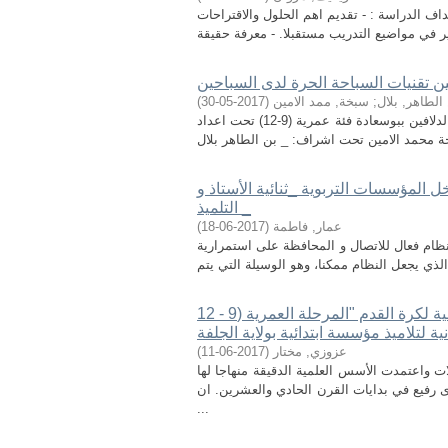
رنامج تدريبي لتطوير مهارة التصويب بالإرتقاء لدى لاعبي كرة اليد . 2-أهداف الدراسة : - تقديم اهم الحلول والاقتراحات
ين تقنيات السباحة الحرة لدى السباحين
الطاهر, بلال
;
سبخة, ممد الامين
(
2017-05-30
)
عنوان الدراسة:برنامج مقترح لتحسين تقنيات السباحة الحرة لدى سباحي نادي الدلافين ببوسعادة فئة عمرية (9-12) تحت اعداد
 المؤسسات التربوية _ثنائية الأستاذ و
التلميذ _
عمار, فاطمة
(
2017-06-18
)
 نظام فعال للاتصال و المحافظة على استمرارية
الانتقاء وفق المستوى البدني وأثره في تعليم بعض المهارات الأساسية لكرة القدم "المرحلة العمرية (9 - 12
ة لتلاميذ مؤسسة ابتدائية بولاية الجلفة
عزوزي, مختار
(
2017-06-11
)
واعتمدت الأسس العلمية الدقيقة منهاجا لها
ى رفيع في بدايات القرن الحادي والعشرين. ان
...