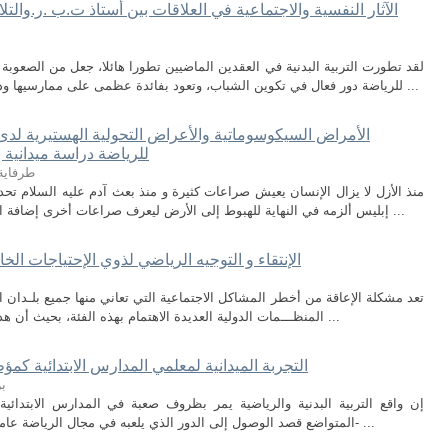
لقد تطورت التربية البدنية في العقدين الماضيين تطورا هائلا، جعل من الصعوب
للرياضة دور فعال في تكوين الشباب، وتعود بفائدة عظمى على ممارسيها وذلك من الجانب النفسي والاجتماعي عامة، ومن ...
الأمراض السيكوسوماتية والأعراض التحولية الهستيرية لدى
للرياضة دراسة ميدانية 
طرفاية
منذ الأزل لا يزال الإنسان يعيش صراعات كثيرة و منذ بعث آدم عليه السلام ت
إبليس ألزمه في النهاية للهبوط إلى الأرض ليعرف صراعات أخرى إضافة الى صراعه مع ابليس فقد عاش صراعا مع أخيه ...
الإنتقاء و التوجيه الرياضي لذوي الإحتياجات الخ
تعد مشكلة الإعاقة من أخطر المشاكل الاجتماعية التي تعاني منها جميع بلـدان الع
المنظـــمات الدولية العديدة الاهتمام بهذه الفئة، بحيث أن هذه الأخيرة تبذل مجهودات كبيرة ومعتبرة للتقليل ...
التجربة الميدانية لمعلمي المدارس الابتدائية كمؤ
ب
إن واقع التربية البدنية والرياضية يمر بظروف صعبة في المدارس الابتدائية 
المتواضع قصد الوصول إلى الدور الذي يلعبه في مجال الرياضة عامة، وهذا ما دفعني إلى طرح التساؤلات التالية: 1- ...