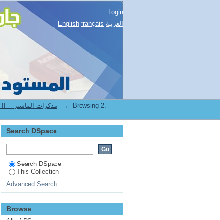
Login
العربية
français
English
Browsing 2.
→
2.[STAPS] Mémoires de master II -- مذكرات الماستر
Search DSpace
Search DSpace
This Collection
Advanced Search
Browse