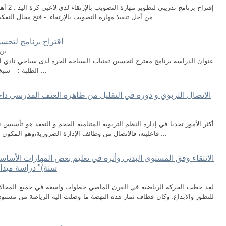
إقتراح ب
من أجل تنفيذ مهارة التصويب بالإرتقاء. - فتح مجال التفكير في مواضيع التدريب مستقبلا. - معرفة حقيقة ...
اقتراح برنامج لتحس
بن 
الطلبة : _ سبخة محمد الامين تحت اشراف: _ بن الطاهر بلال ...
الاتصال التربوي و دوره في التقليل من ظاهرة العنف المدرسي داخل
أكثر الأمور تحديا في إدارة النظم التربوية المتنامية الحجم و التعقد هو تأسيس
فاعليته، فالاتصال من وظائف الإدارة الضرورية،وهو المكون الذي يجعل النظام ممكنا، وهو الوسيلة التي يتم ...
سنة)" دراسة ميداني
لقد خطت الحركة الرياضية في القرن الماضي خطوات واسعة في جميع المجالات 
للتطور والابداع، وكان قطاف ثمار هذه النهضة ما وصلت اليه الرياضة من مستو