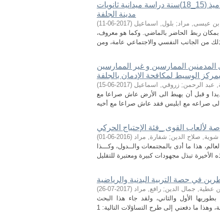
الآثار النفسية والاجتماعية في العلاقات بين أستاذ ت.ب .ر.والتلاميذ (15_18)سنة دراسة ميدانية ثانويات
مدينة الجلفة
بن عيسى, مراد
;
بلول, اسماعيل
(
2017-06-11
)
ة بمكان ربط الحاضر بالماضي. وكما هو معروف،
 المدمنين الممارسين و غير الممارسين
بمركز الوسيط لمكافحة الإدمان بالجلفة
, عبد الرحمن
;
زروقي, اسماعيل
(
2017-06-15
)
حديدا و قبل أن يهبط الى الأرض عاش صراعا مع
اصة لألعاب القوى _فئة الإحتياج الحركي
شوية, صلاح الدين
;
شفارة, مراد
(
2016-06-01
)
الم، هذا ما أدى بالمجتمعات والــدول، وكـــذا
طرين في حصة التربية البدنية والرياضية
ن عطية, جمال الدين
;
رافع, مراد
(
2017-07-26
)
بطوريها الأول والثاني، ولقد جاء هذا البحث