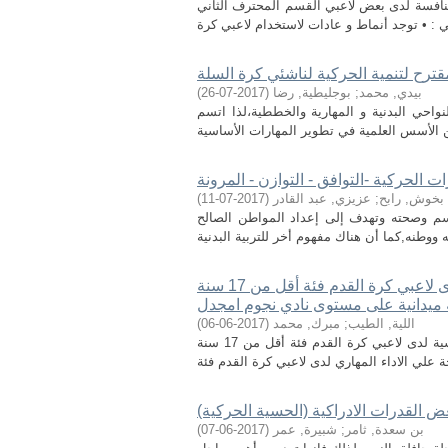
لمنافسة لدى بعض لاعبي القسم المحترف الثاني
مقترح لتنمية الحركية لناشئي كرة السلة
بيدي, محمد
;
بوجليطية, رضا
(
2017-07-26
)
احي البدنية و المهارية والخططية،لذا اتسم
 الحركية -التوافق - التوازن - المرونة
بخوش, رابح
;
عزيزي, عبد القادر
(
2017-07-11
)
الجسم وصحته وتهدف إلى إعداد المواطن الصالح
اثر تمرينات مهارية مقترحة في تطوير بعض المهارات الأساسية لدى لاعبي كرة القدم فئة أقل من 17 سنة
 ميدانية على مستوى نادي نجوم امجدل
اللية, الطيب
;
مبرك, محمد
(
2017-06-06
)
عنوان الدراسة : اثر تمرينات مهارية مقترحة في تطوير بعض المهارات الاساسية لدى لاعبي كرة القدم فئة أقل من 17 سنة
ض القدرات الادراكية (الحسية الحركية)
بن سعدة, ثامر
;
شبيرة, عمر
(
2017-06-07
)