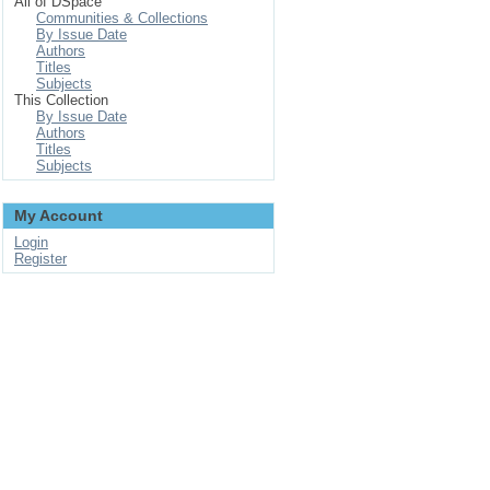
All of DSpace
Communities & Collections
By Issue Date
Authors
Titles
Subjects
This Collection
By Issue Date
Authors
Titles
Subjects
My Account
Login
Register