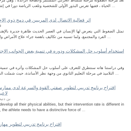
تعد مرحلة الطفولة مرحلة للنشاط الحركي المستمر والطاقة الزائدة ، وهي مرحلة
الحياة ، ففيها تغرس البذور الأولى للشخصية وتلعب الرياضة دورا في إشباع الميول الفطرية للعب لدى الأطفالوإسهامها ...
اثر فعالية الاتصال لدى المربيين في دمج ذوي الاح
ق
تمثل الضغوط التي يتعرض لها الإنسان في العصر الحديث ظاهرة جديرة بالإهتما
الفرد والمجتمع، ولما تسببه من تكاليف باهضة جراء علاج الأمراض والمشكلات التي تنجم عنها أو تترافق معها، ورغم ...
استخدام أسلوب حل المشكلات ودوره في تنمية بعض الجوانب الاجتماع
وفي دراستنا هاته سنتطرق للتعرف على أسلوب حل المشكلات وأثره في تنمية بعض
التلاميذ في مرحلة التعليم الثانوي من وجهة نظر الأساتذة، حيث شملت الدراسة جانب نظري وآخر تطبيقي، تناول الجانب ...
اقتراح برنامج تدريبي لتطوير صفتي القوة والسرعة لدى ممارس
لاعب
بن دنيد
elop all their physical abilities, but their intervention rate is different in
 the athlete needs to have a distinctive force of ...
اقتراح برنامج تدريبي لتطوير مهار