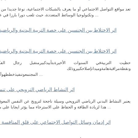
تعد مواقع التواصل الاجتماعي أو ما يعرف بالشبكات الاجتماعية، نوعا جديدا من أن
وتكنولوجيا الوسائط المتعددة، حيث تلعب دورا بارزا في عملية تحصيل وتحليل الاخبار والمعلومات وتبادلها ...
اثر الاختلاط بين الجنسين على حصة التربية البدنية والرياضية لدى تلا
اثر الاختلاط بين الجنسين على حصة التربية البدنية والرياضية لدى تلا
حظيت التربيةفي السنوات الأخيرةبتأييدكبيرمنقبل رجال الفك
ونقطةمراقبةهامةوميدانإصلاحكبيروذلك لأنهاتعدا
المجتمعوتنفيذخططهوأهدافهوتشكيلالشخصيةالفرديةوالاجتماعيةتشكيلا ...
اثر النشاط الرياضي الترويحي على تنم
يعنبر النشاط البدني الرياضي الترويحي وسيلة ناجحة لترويج عن النفس المعوق ل
هذا لزيادة الطاقة و الحفاظ على الاسترخاء مما يؤثر ايجابا على مستوى هدوء الفرد المعوق و للممارسة النشاط ...
اثر إدمان وسائل التواصل الاجتماعي على قلق المنافسة 