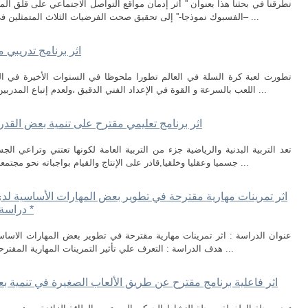
تطرقنا في بحثنا هذا بعنوان '' أثر إدمان مواقع التواصل الاجتماعي على قلق ا
–الفسبوك نموذجا-'' إلى تحقيق صحت الفرضيات الثلاث المتمثلين في : • توجد أنماط و عادات لاستخدام لاعبي كرة ...
اثر برنامج تدريبي 
تطورت لعبة كرة السلة في العالم تطورا ملحوظا في السنوات الأخيرة في النو
اللعب بالسرعة و القوة في الإعداد الفني الدقيق ،ولعدم إتباع المدربين الأسس العلمية في تطوير المهارات الأساسية ...
اثر برنامج تعليمي مقترح على تنمية بعض القدرات
تعد التربية البدنية والرياضية جزء من التربية العامة لكونها تعتني وتراعي 
جسميا وعقليا وخلقيا,قادر على الإنتاج والقيام بواجباته نحو مجتمعه ووطنه,كما أن هناك مفهوم أخر للتربية البدنية ...
* دراسة
هدف الدراسة : التعرف علي تأثير التمرينات المهارية المقترحة علي الاداء المهاري لدى لاعبي كرة القدم فئة ...
اثر فاعلية برنامج مقترح عن طريق الألعاب الصغيرة في تنمية بع