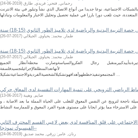
رحماني, فتحي
;
فريدي, طارق
(
2019-06-24
)
لشبكات الاجتماعية، نوعا جديدا من أنواع الاتصال الذي نشأ وتبلور في بيئة الانترنت
 التربية البدنية والرياضية لدى تلاميذ الطور الثانوي (15-18) سنة
طمار, محمد
;
يحياوي, الجيلالي
(
2017-07-26
)
 التربية البدنية والرياضية لدى تلاميذ الطور الثانوي (15-18) سنة
طمار, محمد
;
يحياوي, الجيلالي
(
2017-07-26
)
ةبتأييدكبيرمنقبل رجال الفكروالسياسةوصارت محطةأنظار الجميع
احكبيروذلك لأنهاتعدالمنطلقالإجرائيلتجسيدفلسفة
المجتمعوتنفيذخططهوأهدافهوتشكيلالشخصيةالفرديةوالاجتماعيةتشكيلا ...
شاط الرياضي الترويحي على تنمية المهارات النفسية لدى المعاق حركي
صايم, وهيبة
(
2017-06-13
)
يلة ناجحة لترويج عن النفس المعوق للتغلب على الحياة المملة ما بعد الاصابة ، و
 الاجتماعي على قلق المنافسة لدى بعض لاعبي القسم المحترف الثاني
-الفيسبوك نموذجا-
رنان, عامر
;
زرقي, محمد صديق
(
2019-06-24
)