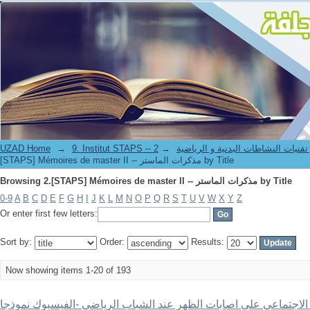
Browsing 2.[STAPS] Mémoires de master II -- مذكرات الماستر by Title
-- معهد علوم و تقنيات النشاطات البدنية و الرياضية
→
→
UZAD Home
[STAPS] Mémoires de master II -- مذكرات الماستر by Title
Browsing 2.[STAPS] Mémoires de master II -- مذكرات الماستر by Title
0-9
A
B
C
D
E
F
G
H
I
J
K
L
M
N
O
P
Q
R
S
T
U
V
W
X
Y
Z
Or enter first few letters:
Sort by:
Order:
Results:
Now showing items 1-20 of 193