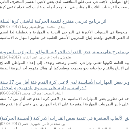
 مواقع التواصل الاجتماعي على قلق المنافسة لدى بعض لاعبي القسم المحترف الثاني
اثر برنامج تدريبي مقترح لتنمية الحركية لناشئي كرة السلة
بيدي, محمد
;
بوجليطية, رضا
(
2017-07-26
)
ملحوظا في السنوات الأخيرة في النواحي البدنية و المهارية والخططية،لذا اتسم
مي مقترح على تنمية بعض القدرات الحركية -التوافق - التوازن - المرونة
بخوش, رابح
;
عزيزي, عبد القادر
(
2017-07-11
)
تربية العامة لكونها تعتني وتراعي الجسم وصحته وتهدف إلى إعداد المواطن الصالح
اثر تمرينات مهارية مقترحة في تطوير بعض المهارات الأساسية لدى لاعبي كرة القدم فئة أقل من 17 سنة
* دراسة ميدانية على مستوى نادي نجوم امجدل
اللية, الطيب
;
مبرك, محمد
(
2017-06-06
)
عنوان الدراسة : اثر تمرينات مهارية مقترحة في تطوير بعض المهارات الاساسية لدى لاعبي كرة القدم فئة أقل من 17 سنة
 الألعاب الصغيرة في تنمية بعض القدرات الادراكية (الحسية الحركية)
بن سعدة, ثامر
;
شبيرة, عمر
(
2017-06-07
)