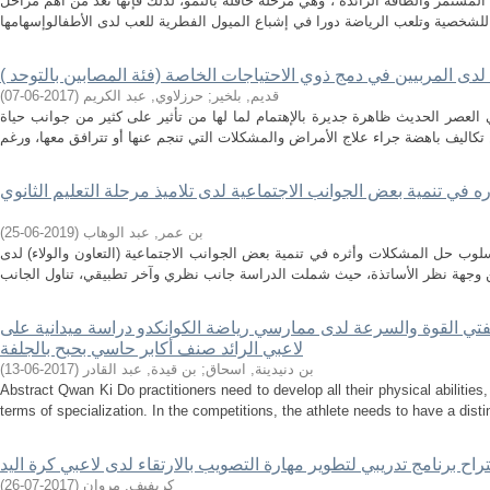
لمستمر والطاقة الزائدة ، وهي مرحلة حافلة بالنمو، لذلك فإنها تعد من أهم مراحل
ل لدى المربيين في دمج ذوي الاحتياجات الخاصة (فئة المصابين بالتوحد )
قديم, بلخير
;
حرزلاوي, عبد الكريم
(
2017-06-07
)
العصر الحديث ظاهرة جديرة بالإهتمام لما لها من تأثير على كثير من جوانب حياة
ي تنمية بعض الجوانب الاجتماعية لدى تلاميذ مرحلة التعليم الثانوي
بن عمر, عبد الوهاب
(
2019-06-25
)
وب حل المشكلات وأثره في تنمية بعض الجوانب الاجتماعية (التعاون والولاء) لدى
صفتي القوة والسرعة لدى ممارسي رياضة الكوانكدو دراسة ميدانية على
لاعبي الرائد صنف أكابر حاسي بحبح بالجلفة
بن دنيدينة, اسحاق
;
بن قيدة, عبد القادر
(
2017-06-13
)
Abstract Qwan Ki Do practitioners need to develop all their physical abilities, b
terms of specialization. In the competitions, the athlete needs to have a distin
تراح برنامج تدريبي لتطوير مهارة التصويب بالارتقاء لدى لاعبي كرة اليد
كريفيف, مروان
(
2017-07-26
)