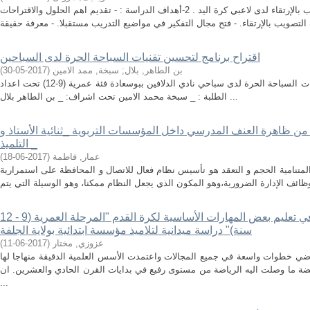
إقتراح برنامج تدريبي لتطوير مهارة التصويب بالإرتقاء لدى لاعبي كرة اليد . 2-أهداف الدراسة : - تقديم اهم الحلول والاقتراحات
اقتراح برنامج لتحسين تقنيات السباحة الحرة لدى السباحين
بن الطاهر, بلال
;
سبخة, ممد الامين
(
2017-05-30
)
عنوان الدراسة:برنامج مقترح لتحسين تقنيات السباحة الحرة لدى سباحي نادي الدلافين ببوسعادة فئة عمرية (9-12) تحت اعداد
الطلبة : _ سبخة محمد الامين تحت اشراف: _ بن الطاهر بلال ...
 من ظاهرة العنف المدرسي داخل المؤسسات التربوية _ثنائية الأستاذ و
التلميذ _
عمار, فاطمة
(
2017-06-18
)
ة المتنامية الحجم و التعقد هو تأسيس نظام فعال للاتصال و المحافظة على استمرارية
الانتقاء وفق المستوى البدني وأثره في تعليم بعض المهارات الأساسية لكرة القدم "المرحلة العمرية (9 - 12
سنة)" دراسة ميدانية لتلاميذ مؤسسة ابتدائية بولاية الجلفة
عزوزي, مختار
(
2017-06-11
)
ضي خطوات واسعة في جميع المجالات واعتمدت الأسس العلمية الدقيقة منهاجا لها
هضة ما وصلت اليه الرياضة من مستوى رفيع في بدايات القرن الحادي والعشرين. ان
...