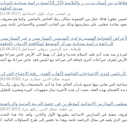
الآثار النفسية والاجتماعية في العلاقات بين أستاذ ت.ب .ر.والتلاميذ (15_18)سنة دراسة ميدانية ثانويات
مدينة الجلفة
بن عيسى, مراد
;
بلول, اسماعيل
(
2017-06-11
)
ماضيين تطورا هائلا، جعل من الصعوبة بمكان ربط الحاضر بالماضي. وكما هو معروف،
أعراض التحولية الهستيرية لدى المدمنين الممارسين و غير الممارسين
للرياضة دراسة ميدانية بمركز الوسيط لمكافحة الإدمان بالجلفة
طرفاية, عبد الرحمن
;
زروقي, اسماعيل
(
2017-06-15
)
ثيرة و منذ بعث آدم عليه السلام تحديدا و قبل أن يهبط الى الأرض عاش صراعا مع
يه الرياضي لذوي الإحتياجات الخاصة لألعاب القوى _فئة الإحتياج الحركي
شوية, صلاح الدين
;
شفارة, مراد
(
2016-06-01
)
عية التي تعاني منها جميع بلـدان العالم، هذا ما أدى بالمجتمعات والــدول، وكـــذا
 لمعلمي المدارس الابتدائية كمؤطرين في حصة التربية البدنية والرياضية
بن عطية, جمال الدين
;
رافع, مراد
(
2017-07-26
)
بظروف صعبة في المدارس الابتدائية بطوريها الأول والثاني، ولقد جاء هذا البحث