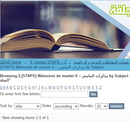
UZAD Home
→
→
9. Institut STAPS --  النشاطات البدنية و الرياضية
[STAPS] Mémoires de master II -- مذكرات الماستر by Subject
Browsing 2.[STAPS] Mémoires de master II -- مذكرات الماستر by Subject "اثربرنامج تدريبي - تنمية الحركية- كرة
السلة"
0-9
A
B
C
D
E
F
G
H
I
J
K
L
M
N
O
P
Q
R
S
T
U
V
W
X
Y
Z
Or enter first few letters:
Sort by:
Order:
Results:
Now showing items 1-1 of 1