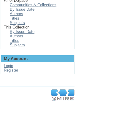
All of DSpace
Communities & Collections
By Issue Date
Authors
Titles
Subjects
This Collection
By Issue Date
Authors
Titles
Subjects
My Account
Login
Register