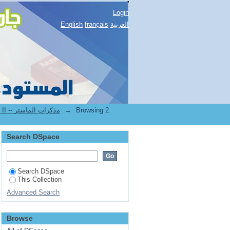
Login
English
français
العربية
2.[STAPS] Mémoires de master II -- مذكرات الماستر
→
Browsing 2.
Search DSpace
Search DSpace
This Collection
Advanced Search
Browse