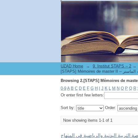
UZAD Home
→
→
0-9
A
B
C
D
E
F
G
H
I
J
K
L
M
N
O
P
Q
R
Or enter first few letters:
Sort by:
Order:
Now showing items 1-1 of 1
ة التربية البدنية والرياضية في المنهاج