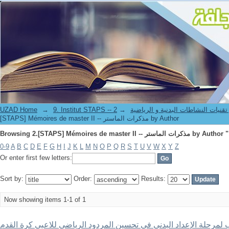
UZAD Home
→
→
9. Institut STAPS --  النشاطات البدنية و الرياضية
[STAPS] Mémoires de master II -- مذكرات الماستر by Author
0-9
A
B
C
D
E
F
G
H
I
J
K
L
M
N
O
P
Q
R
S
T
U
V
W
X
Y
Z
Or enter first few letters:
Sort by:
Order:
Results:
Now showing items 1-1 of 1
 لمرحلة الإعداد البدني في تحسين المردود الرياضي للاعبي كرة القدم