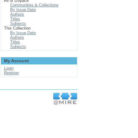
All of DSpace
Communities & Collections
By Issue Date
Authors
Titles
Subjects
This Collection
By Issue Date
Authors
Titles
Subjects
My Account
Login
Register