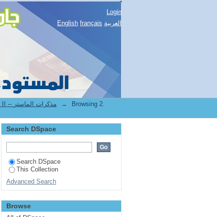
Login
English
français
العربية
2.[STAPS] Mémoires de master II -- مذكرات الماستر
→
Browsing 2.
Search DSpace
Search DSpace
This Collection
Advanced Search
Browse