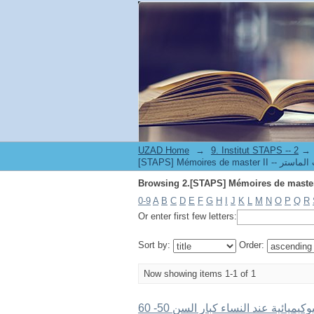
UZAD Home
→
→
0-9
A
B
C
D
E
F
G
H
I
J
K
L
M
N
O
P
Q
R
Or enter first few letters:
Sort by:
Order:
Now showing items 1-1 of 1
أثر الجهد البدني الهوائي على بعض المتغيرات الفيزيولوجية و البيوكيميائية عند النساء كبار السن 50- 60