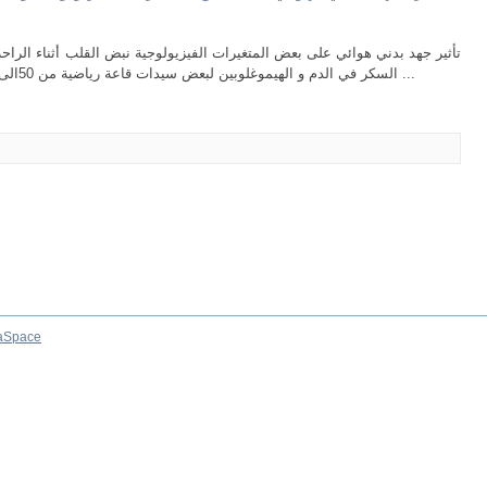
تأثير جهد بدني هوائي على بعض المتغيرات الفيزيولوجية نبض القلب أثناء الراح
السكر في الدم و الهيموغلوبين لبعض سيدات قاعة رياضية من 50الى60 سنة . تهدف الدراسة إلى التعرف على مدى ...
aSpace