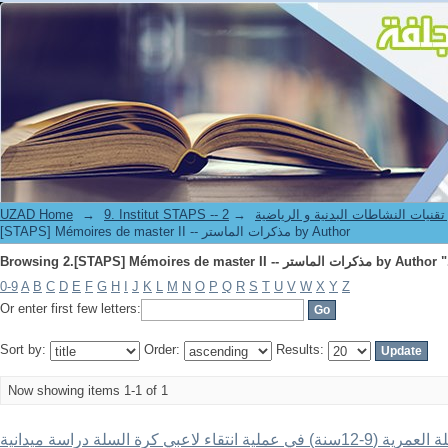
UZAD Home
→
→
9. Institut STAPS --  النشاطات البدنية و الرياضية
[STAPS] Mémoires de master II -- مذكرات الماستر by Author
0-9
A
B
C
D
E
F
G
H
I
J
K
L
M
N
O
P
Q
R
S
T
U
V
W
X
Y
Z
Or enter first few letters:
Sort by:
Order:
Results:
Now showing items 1-1 of 1
إسهام القياسات الجسمية للمرحلة العمرية (9-12سنة) في عملية انتقاء لاعبي كرة السلة دراسة ميدانية